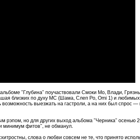
 альбоме "Глубина" поучаствовали Смоки Мо, Влади, Грязны
шая близких по духу МС (Шама, Слеп Ро, Omi 1) и любимых 
возможность выезжать на гастроли, а на них был спрос — 
м рэпом, но для других выход альбома "Черника" осенью 20
 и минимум фитов", не обманул.
хитростны, слова о любви совсем не те, что принято исполь