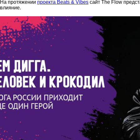
На протяжении
проекта Beats & Vibes
сайт The Flow предст
влияние.