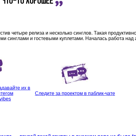
стив четыре релиза и несколько синглов. Такая продуктивнос
кими синглами и гостевыми куплетами. Началась работа на
адавайте их в
штегом
Следите за проектом в паблик-чате
vibes