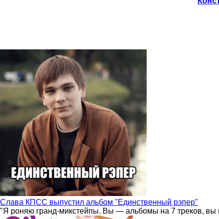
Конст
Слава КПСС выпустил альбом "Единственный рэпер"
"Я роняю гранд-микстейпы. Вы — альбомы на 7 треков, вы 