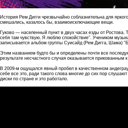
История Рем Дигги чрезвычайно соблазнительна для яркого 
смешались, казалось бы, взаимоисключающие вещи.
Гуково — населенный пункт в двух часах езды от Ростова.
себя там чувствую. Я люблю спокойствие". Учеником музык
записывается альбом группы Суисайд (Рем Дигга, Шама) "Б
Этим названием будто бы и определены почти все последую
результате несчастного случая оказывается прикованным к 
В 2009-м ощущался явный пробел в качественном андеграун
себе все это, ради такого слова многие до сих пор слуша
диски по стране и это работало.