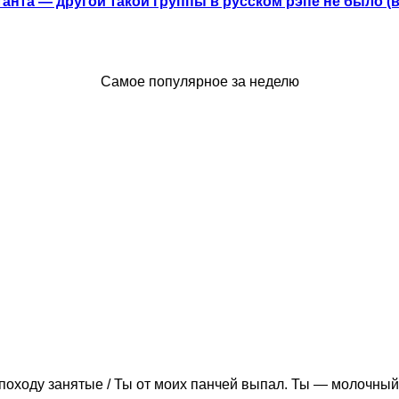
анта — другой такой группы в русском рэпе не было (
Самое популярное за неделю
походу занятые / Ты от моих панчей выпал. Ты — молочный