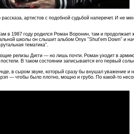
рассказа, артистов с подобной судьбой наперечет. И не мен
 Там в 1987 году родился Роман Воронин, там и продолжает
альной школы он слышит альбом Onyx "Shut’em Down" и нач
рутальная тематика".
щие релизы Дигги — но лишь почти. Роман уходит в армию,
постели. В таком состоянии записывается его первый сольн
де, в сыром звуке, который сразу бы внушал уважение и н
ют рэп — чтобы было плотно, мощно и грубо. По какой-то н