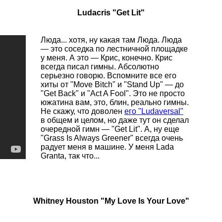
Ludacris "Get Lit"
Люда... хотя, ну какая там Люда. Люда
— это соседка по лестничной площадке
у меня. А это — Крис, конечно. Крис
всегда писал гимны. Абсолютно
серьезно говорю. Вспомните все его
хиты от "Move Bitch" и "Stand Up" — до
"Get Back" и "Act A Fool". Это не просто
южатина вам, это, блин, реально гимны.
Не скажу, что доволен
его "Ludaversal"
в общем и целом, но даже тут он сделал
очередной гимн — "Get Lit". А, ну еще
"Grass Is Always Greener" всегда очень
радует меня в машине. У меня Lada
Granta, так что...
Whitney Houston "My Love Is Your Love"