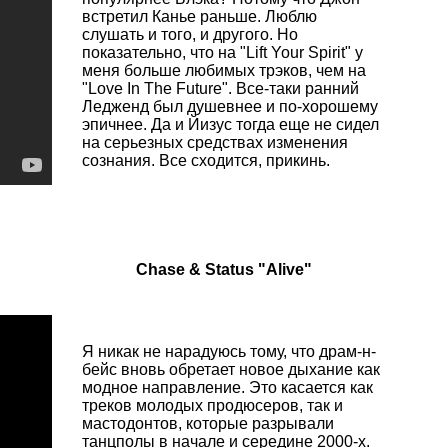
встретил Канье раньше. Люблю
слушать и того, и другого. Но
показательно, что на "Lift Your Spirit" у
меня больше любимых трэков, чем на
"Love In The Future". Все-таки ранний
Ледженд был душевнее и по-хорошему
эпичнее. Да и Йизус тогда еще не сидел
на серьезных средствах изменения
сознания. Все сходится, прикинь.
Chase & Status "Alive"
Я никак не нарадуюсь тому, что драм-н-
бейс вновь обретает новое дыхание как
модное направление. Это касается как
треков молодых продюсеров, так и
мастодонтов, которые разрывали
танцполы в начале и середине 2000-х.