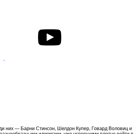
еди них — Барни Стинсон, Шелдон Купер, Говард Воловиц и
 разнообразными идиомами, уже успевшими плотно войти в