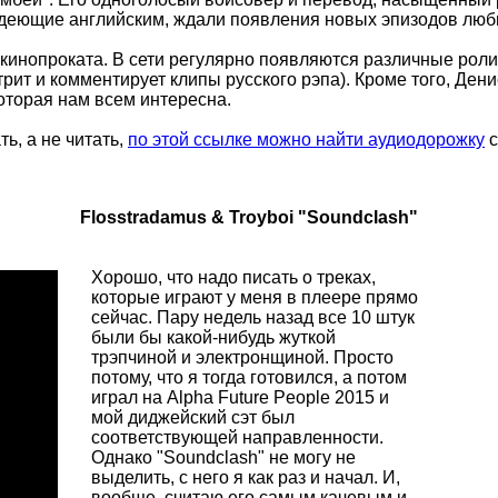
ладеющие английским, ждали появления новых эпизодов люб
кинопроката. В сети регулярно появляются различные роли
отрит и комментирует клипы русского рэпа). Кроме того, Де
оторая нам всем интересна.
ь, а не читать,
по этой ссылке можно найти аудиодорожку
с
Flosstradamus & Troyboi "Soundclash"
Хорошо, что надо писать о треках,
которые играют у меня в плеере прямо
сейчас. Пару недель назад все 10 штук
были бы какой-нибудь жуткой
трэпчиной и электронщиной. Просто
потому, что я тогда готовился, а потом
играл на Alpha Future People 2015 и
мой диджейский сэт был
соответствующей направленности.
Однако "Soundclash" не могу не
выделить, с него я как раз и начал. И,
вообще, считаю его самым качевым и