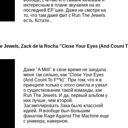
интересным в плане звучания на их
последней EP`шке. Даже не смотря на
то, что там даже фит с Run The Jewels
есть. Кстати...
 Jewels, Zack de la Rocha "Close Your Eyes (And Count T
Даже "A Milli" в свое время не заедала
меня так сильно, как "Close Your Eyes
(And Count To F**k)". При том, что я в
принципе только с этого сингла и узнал
о существовании такой команды, как
Run The Jewels. И да, первый альбом у
них лучше, чем второй.
Засэмплировать Зака было классной
идеей. Я вообще был большим
фанатом Rage Against The Machine еще
с универа, наверное.