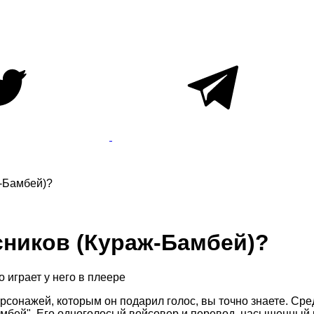
-Бамбей)?
сников (Кураж-Бамбей)?
 играет у него в плеере
рсонажей, которым он подарил голос, вы точно знаете. Ср
амбей". Его одноголосый войсовер и перевод, насыщенный