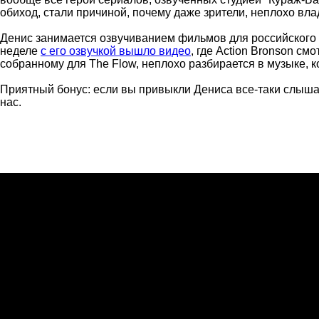
обиход, стали причиной, почему даже зрители, неплохо в
Денис занимается озвучиванием фильмов для российского 
неделе
с его озвучкой вышло видео
, где Action Bronson см
собранному для The Flow, неплохо разбирается в музыке, к
Приятный бонус: если вы привыкли Дениса все-таки слышат
нас.