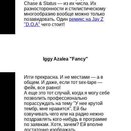
Chase & Status — из их числа. Их
разносторонности и стилистическому
многообразию вообще можно только
позавидовать. Один
ремикс на Jay Z
"D.O.A"
чего стоит!
Iggy Azalea "Fancy"
Игги прекрасна. И не местами — а в
общем. И даже, если тот sex-tape —
фейк, все равно!
А еще это тот случай, когда я могу себе
позволить профессионально
порассуждать на тему "У нее крутой
тембр, мне нравится". Ей бы
озвучивать чего или на радио нежно
поздравлять кого-нибудь в программе
по заявкам. Хотя, зачем? Ей вполне
достаточно изображать