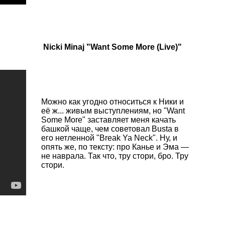
Nicki Minaj "Want Some More (Live)"
Можно как угодно относиться к Ники и
её ж... живым выступлениям, но "Want
Some More" заставляет меня качать
башкой чаще, чем советовал Busta в
его нетленной "Break Ya Neck". Ну, и
опять же, по тексту: про Канье и Эма —
не наврала. Так что, тру стори, бро. Тру
стори.