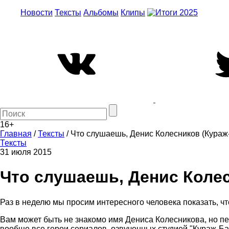
Новости
Тексты
Альбомы
Клипы
16+
Главная
/
Тексты
/
Что слушаешь, Денис Колесников (Кураж
Тексты
31 июля 2015
Что слушаешь, Денис Коле
Раз в неделю мы просим интересного человека показать, что
Вам может быть не знакомо имя Дениса Колесникова, но пе
вообще все герои сериалов, озвученных студией "Кураж-Б