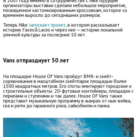
В 2007 году именно в сотрудничестве с Nike будущие
организаторы выставки сделали небольшое мероприятие,
посвященное кастомизированным кроссовкам, которое со
временем выросло до сегодняшних размеров.
Теперь Nike
запускает проект
, в котором рассказывает
историю Faces&Laces и через нее — историю локальной
уличной культуры за последние 10 лет.
Vans отпразднует 50 лет
На площадке House Of Vans пройдут BMX- и скейт-
соревнования в масштабном скейтпарке площадью более
1500 квадратных метров. Его споты имитируют городские и
строительные объекты: 20-футовые контейнеры, площадки с
перилами и ступенями и так далее. House Of Vans также
представит музыкальную программу в жанрах от нью-вейва,
ска и регги до гаражного рока, сайкобилли и панка.