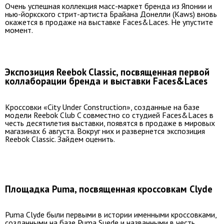
Очень успешная коллекция масс-маркет бренда из Японии и
нью-йоркского стрит-артиста Брайана Донелли (Kaws) вновь
окажется в продаже на выставке Faces&Laces. Не упустите
момент.
Экспозиция Reebok Classic, посвященная первой
коллаборации бренда и выставки Faces&Laces
Кроссовки «City Under Construction», созданные на базе
модели Reebok Club C совместно со студией Faces&Laces в
честь десятилетия выставки, появятся в продаже в мировых
магазинах 6 августа. Вокруг них и развернется экспозиция
Reebok Classic. Зайдем оценить.
Площадка Puma, посвященная кроссовкам Clyde
Puma Clyde были первыми в истории именными кроссовками,
созданными на базе Puma Suede и названными в честь