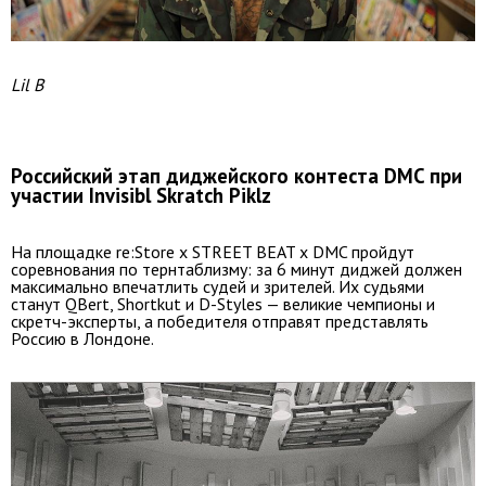
Lil B
Российский этап диджейского контеста DMC при
участии Invisibl Skratch Piklz
На площадке re:Store x STREET BEAT x DMC пройдут
соревнования по тернтаблизму: за 6 минут диджей должен
максимально впечатлить судей и зрителей. Их судьями
станут QBert, Shortkut и D-Styles — великие чемпионы и
скретч-эксперты, а победителя отправят представлять
Россию в Лондоне.