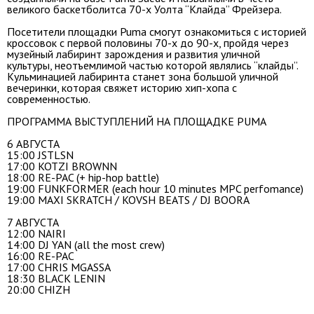
великого баскетболитса 70-х Уолта “Клайда” Фрейзера.
Посетители площадки Puma смогут ознакомиться с историей
кроссовок с первой половины 70-х до 90-х, пройдя через
музейный лабиринт зарождения и развития уличной
культуры, неотъемлимой частью которой являлись “клайды”.
Кульминацией лабиринта станет зона большой уличной
вечеринки, которая свяжет историю хип-хопа с
современностью.
ПРОГРАММА ВЫСТУПЛЕНИЙ НА ПЛОЩАДКЕ PUMA
6 АВГУСТА
15:00 JSTLSN
17:00 KOTZI BROWNN
18:00 RE-PAC (+ hip-hop battle)
19:00 FUNKFORMER (each hour 10 minutes MPC perfomance)
19:00 MAXI SKRATCH / KOVSH BEATS / DJ BOORA
7 АВГУСТА
12:00 NAIRI
14:00 DJ YAN (all the most crew)
16:00 RE-PAC
17:00 CHRIS MGASSA
18:30 BLACK LENIN
20:00 CHIZH