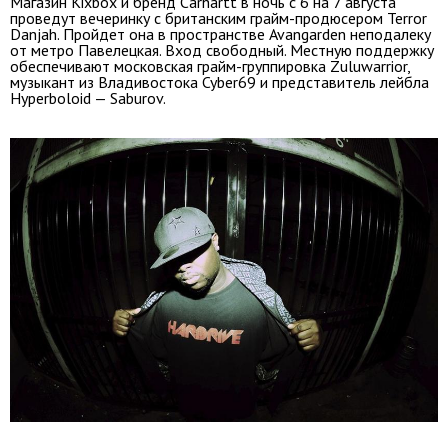
Магазин Kixbox и бренд Carhartt в ночь с 6 на 7 августа
проведут вечеринку с британским грайм-продюсером Terror
Danjah. Пройдет она в пространстве Avangarden неподалеку
от метро Павелецкая. Вход свободный. Местную поддержку
обеспечивают московская грайм-группировка Zuluwarrior,
музыкант из Владивостока Cyber69 и представитель лейбла
Hyperboloid — Saburov.