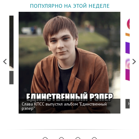
ПОПУЛЯРНО НА ЭТОЙ НЕДЕЛЕ
Previous
Next
о
Слава КПСС выпустил альбом "Единственный
Напис
рэпер"