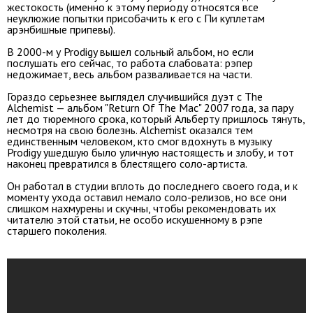
жестокость (именно к этому периоду относятся все
неуклюжие попытки присобачить к его с Пи куплетам
арэнбишные припевы).
В 2000-м у Prodigy вышел сольный альбом, но если
послушать его сейчас, то работа слабовата: рэпер
недожимает, весь альбом разваливается на части.
Гораздо серьезнее выглядел случившийся дуэт с The
Alchemist — альбом "Return Of The Mac" 2007 года, за пару
лет до тюремного срока, который Альберту пришлось тянуть,
несмотря на свою болезнь. Alchemist оказался тем
единственным человеком, кто смог вдохнуть в музыку
Prodigy ушедшую было уличную настоящесть и злобу, и тот
наконец превратился в блестящего соло-артиста.
Он работал в студии вплоть до последнего своего года, и к
моменту ухода оставил немало соло-релизов, но все они
слишком нахмурены и скучны, чтобы рекомендовать их
читателю этой статьи, не особо искушенному в рэпе
старшего поколения.