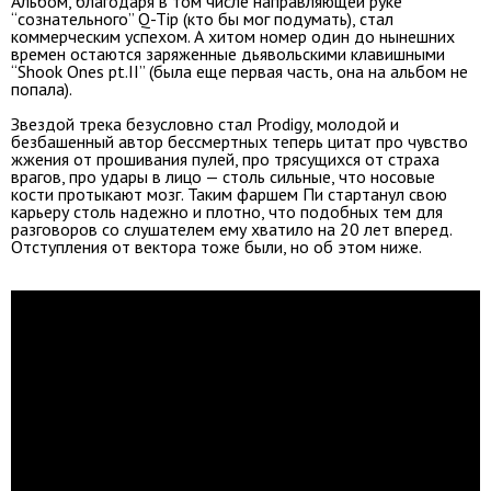
Альбом, благодаря в том числе направляющей руке
“сознательного” Q-Tip (кто бы мог подумать), стал
коммерческим успехом. А хитом номер один до нынешних
времен остаются заряженные дьявольскими клавишными
“Shook Ones pt.II” (была еще первая часть, она на альбом не
попала).
Звездой трека безусловно стал Prodigy, молодой и
безбашенный автор бессмертных теперь цитат про чувство
жжения от прошивания пулей, про трясущихся от страха
врагов, про удары в лицо — столь сильные, что носовые
кости протыкают мозг. Таким фаршем Пи стартанул свою
карьеру столь надежно и плотно, что подобных тем для
разговоров со слушателем ему хватило на 20 лет вперед.
Отступления от вектора тоже были, но об этом ниже.