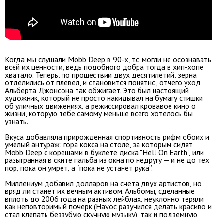
Когда мы слушали Mobb Deep в 90-х, то могли не осознавать
всей их ценности, ведь подобного добра тогда в хип-хопе
хватало. Теперь, по прошествии двух десятилетий, зерна
отделились от плевел, и становится понятно, отчего уход
Альберта Джонсона так обжигает. Это был настоящий
художник, который не просто накидывал на бумагу стишки
об уличных движениях, а режиссировал кровавое кино о
жизни, которую тебе самому меньше всего хотелось бы
узнать.
Вкуса добавляла прирожденная спортивность рифм обоих и
умелый антураж: гора кокса на столе, за которым сидят
Mobb Deep с корешами в буклете диска "Hell On Earth", или
разыгранная в ските пальба из окна по недругу — и не до тех
пор, пока он умрет, а “пока не устанет рука”.
Миллениум добавил долларов на счета двух артистов, но
вряд ли станет их вечным активом. Альбомы, сделанные
вплоть до 2006 года на разных лейблах, неуклонно теряли
как неповторимый почерк (Havoc разучился делать красиво и
стал клепать беззубую скучную музыку), так и подземную