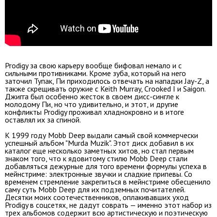
Prodigy за свою карьеру вообще бифовал немало и с
сильными противниками. Кроме зуба, который на него
заточил Тупак, Пи приходилось отвечать на нападки Jay-Z, а
также скрещивать оружие с Keith Murray, Crooked I и Saigon.
Джигга был особенно жесток в своем дисс-сингле к
молодому Пи, но что удивительно, и этот, и другие
конфликты Prodigy проживал хладнокровно и в итоге
оставлял их за спиной.
К 1999 году Mobb Deep выдали самый свой коммерчески
успешный альбом "Murda Muzik". Этот диск добавил в их
каталог еще несколько заметных хитов, но стал первым
знаком того, что к ядовитому стилю Mobb Deep стали
добавляться дежурные для того времени формулы успеха в
мейнстриме: электронные звучки и сладкие припевы. Со
временем стремление закрепиться в мейнстриме обесценило
саму суть Mobb Deep для их подземных почитателей.
Десятки моих соотечественников, оплакивавших уход
Prodigy в соцсетях, не дадут соврать — именно этот набор из
трех альбомов содержит всю артистическую и поэтическую