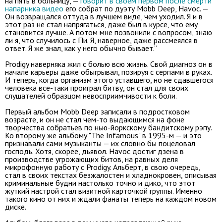
на пять в больницу, —
говорит в своем первом после смерти
напарника видео
его собрат по дуэту Mobb Deep, Havoc. —
Он возвращался оттуда в лучшем виде, чем уходил. Я и в
этот раз не стал напрягаться, даже был в курсе, что ему
становится лучше. А потом мне позвонили с вопросом, знаю
ли я, что случилось с Пи. Я, наверное, даже рассмеялся в
ответ. Я же знал, как у него обычно бывает.”
Prodigy наверняка жил с болью всю жизнь. Свой диагноз он в
начале карьеры даже обыгрывал, позируя с серпами в руках.
И теперь, когда организм этого уставшего, но не сдавшегося
человека все-таки проиграл битву, он стал для своих
слушателей образцом невосприимчивости к боли.
Первый альбом Mobb Deep записали в подростковом
возрасте, и он не стал чем-то выдающимся на фоне
творчества собратьев по нью-йоркскому бандитскому рэпу.
Ко второму же альбому "The Infamous" в 1995-м — и это
признавали сами музыканты — их словно бы поцеловал
господь. Хотя, скорее, дьявол. Havoc достиг дзена в
производстве угрожающих битов, на равных деля
микрофонную работу с Prodigy. Альберт, в свою очередь,
стал в своих текстах безжалостен и хладнокровен, описывая
криминальные будни настолько точно и дико, что этот
жуткий настрой стал визитной карточкой группы. Именно
такого кино от них и ждали фанаты теперь на каждом новом
диске.