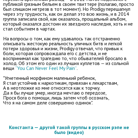
публикой грязным бельем в своем твиттере (полагаю, просто
был слишком нетрезв в тот момент). Но Prodigy перешагнул
через эту трудность, как он делал это всю жизнь, и в 2014
группа записала свой, как оказалось, прощальный альбом,
который оказался достоин их звездного наследия, хоть и не
стал событием в чартах.
На вопросы о том, как ему удавалось так отстраненно
описывать жестокую реальность уличных битв и легкой
потери здоровья и жизни, Prodigy отвечал, что привык к
боли, которая сопровождала его с детства, и не
воспринимал как трагедию то, что обывателей бросало в
холод. Об этом его один из лучших куплетов — из сольной
вещи
“You Can Never Feel My Pain”
.
"Угнетенный морфином маленький ребенок,
Я стал устойчив к наркотикам, привязан к лекарствам,
А в неотложке ко мне относятся как к торчку.
Да я бы лучше умер, иногда мечтаю о передозе,
Прося бога о помощи, лишь затем чтоб осознать,
Что я на самом деле совершенно одинок".
Константа — другой такой группы в русском рэпе не
было (видео)