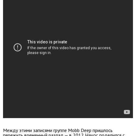
Между этими записями группе Mobb Deep пришлось
пережить временный разлад — в 2012 Havoc поделился с