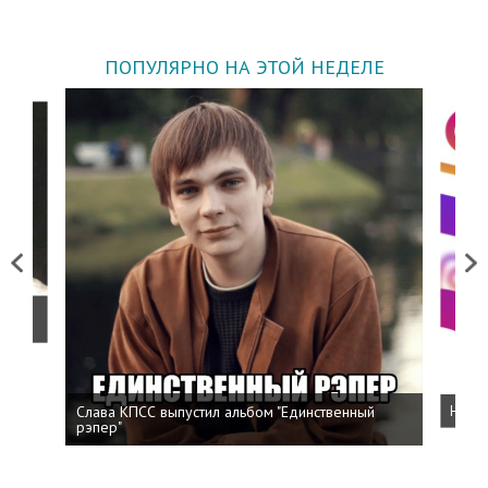
ПОПУЛЯРНО НА ЭТОЙ НЕДЕЛЕ
Previous
Next
о
Слава КПСС выпустил альбом "Единственный
Напис
рэпер"