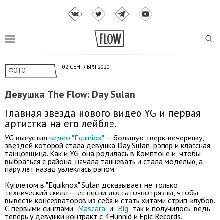
02 СЕНТЯБРЯ 2020
ФОТО
Девушка The Flow: Day Sulan
Главная звезда нового видео YG и первая
артистка на его лейбле.
YG выпустил
видео "Equiniox"
— большую тверк-вечеринку,
звездой которой стала девушка Day Sulan, рэпер и классная
танцовщица. Как и YG, она родилась в Комптоне и, чтобы
выбраться с района, начала танцевать и стала моделью, а
пару лет назад увлеклась рэпом.
Куплетом в "Equiknox" Sulan доказывает не только
технический скилл — ее песни достаточно грязны, чтобы
вывести консерваторов из себя и стать хитами стрип-клубов.
С первыми синглами
"Mascara"
и
"Big"
так и получилось, ведь
теперь у девушки контракт с 4Hunnid и Epic Records.