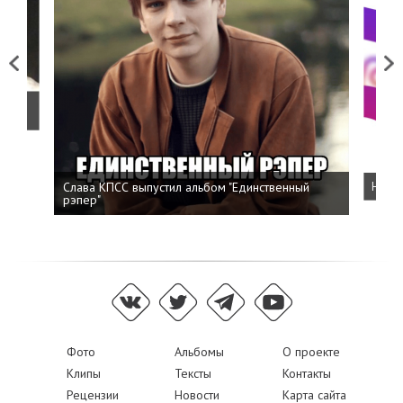
Previous
Next
о
Слава КПСС выпустил альбом "Единственный
Напис
рэпер"
Фото
Альбомы
О проекте
Клипы
Тексты
Контакты
Рецензии
Новости
Карта сайта