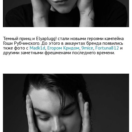
Темный принц и Elyaplugg! стали новыми героями кампейна
Гоши Рубчинского. До этого в аккаунтах бренда появились
ткже фото с
Madk1d
,
Егором Кридом
,
9mice
,
Fortuna812
и
другими заметными фрешменами последнего времени.