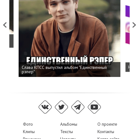
Previous
Next
о
Слава КПСС выпустил альбом "Единственный
Напис
рэпер"
Фото
Альбомы
О проекте
Клипы
Тексты
Контакты