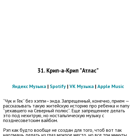
31. Крип-а-Крип "Атлас"
Яндекс Музыка
|
Spotify
|
VK Музыка
|
Apple Music
“Чук и Гек” без хэппи–энда. Запрещенный, конечно, прием —
рассказывать такую житейскую историю про ребенка и папу
“уехавшего на Северный полюс”. Еще запрещеннее делать
это под нехитрую, но ностальгическую музыку с
позднесоветским вайбом.
Рэп как будто вообще не создан для того, чтоб вот так
наотмашь делать из глаз мокрое место, но все три минуты,