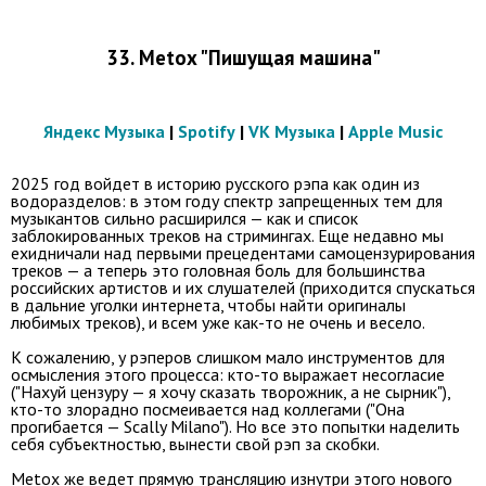
33. Metox "Пишущая машина"
Яндекс Музыка
|
Spotify
|
VK Музыка
|
Apple Music
2025 год войдет в историю русского рэпа как один из
водоразделов: в этом году спектр запрещенных тем для
музыкантов сильно расширился — как и список
заблокированных треков на стримингах. Еще недавно мы
ехидничали над первыми прецедентами самоцензурирования
треков — а теперь это головная боль для большинства
российских артистов и их слушателей (приходится спускаться
в дальние уголки интернета, чтобы найти оригиналы
любимых треков), и всем уже как-то не очень и весело.
К сожалению, у рэперов слишком мало инструментов для
осмысления этого процесса: кто-то выражает несогласие
("Нахуй цензуру — я хочу сказать творожник, а не сырник"),
кто-то злорадно посмеивается над коллегами ("Она
прогибается — Scally Milano"). Но все это попытки наделить
себя субъектностью, вынести свой рэп за скобки.
Metox же ведет прямую трансляцию изнутри этого нового