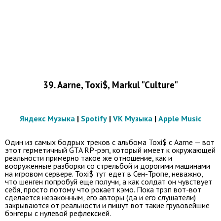
39. Aarne, Toxi$, Markul "Culture"
Яндекс Музыка
|
Spotify
|
VK Музыка
|
Apple Music
Один из самых бодрых треков с альбома Toxi$ с Aarne — вот
этот герметичный GTA RP-рэп, который имеет к окружающей
реальности примерно такое же отношение, как и
вооруженные разборки со стрельбой и дорогими машинами
на игровом сервере. Toxi$ тут едет в Сен-Тропе, неважно,
что шенген попробуй еще получи, а как солдат он чувствует
себя, просто потому что рокает кэмо. Пока трэп вот-вот
сделается незаконным, его авторы (да и его слушатели)
закрываются от реальности и пишут вот такие грувовейшие
бэнгеры с нулевой рефлексией.