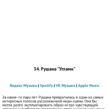
34. Рушана "Углами"
Яндекс Музыка
|
Spotify
|
VK Музыка
|
Apple Music
За какие-то пару лет Рушана превратилась в один из самых
интересных голосов русскоязычной инди-сцены. Она бы
могла долго эксплуатировать образ остро чувствующей
девушки с мудбордов “подоконник, плед и чашка чая”, но на