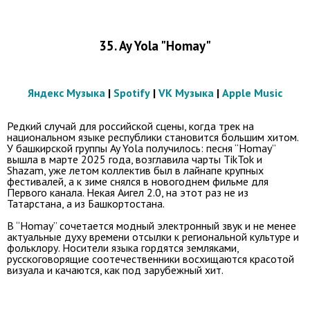
35. Ay Yola "Homay"
Яндекс Музыка
|
Spotify
|
VK Музыка
|
Apple Music
Редкий случай для российской сцены, когда трек на
национальном языке республики становится большим хитом.
У башкирской группы Ay Yola получилось: песня “Homay”
вышла в марте 2025 года, возглавила чарты TikTok и
Shazam, уже летом коллектив был в лайнапе крупных
фестивалей, а к зиме снялся в новогоднем фильме для
Первого канала. Некая Аигел 2.0, на этот раз не из
Татарстана, а из Башкортостана.
В “Homay” сочетается модный электронный звук и не менее
актуальные духу времени отсылки к региональной культуре и
фольклору. Носители языка гордятся земляками,
русскоговорящие соотечественники восхищаются красотой
визуала и качаются, как под зарубежный хит.