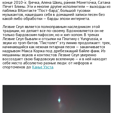
конце 2010-х: Гречка, Алена Швец, ранняя Монеточка, Сатана
Печет Блины. Эти и многие другие исполнители — выходцы из
паблика ВКонтакте "Пост-бард", большой тусовки
музыкантов, нашедших себя в домашней записи песен без
какой-либо обработки — барды эпохи интернета.
Лезвие Сеул является полноправным наследником этой
традиции, но делает все по-своему. Вдохновляется он не
только бардовским пафосом, но и хип-хопом. В треках
Лезвие Сеул бывали и отсылки на Платину с Yungrussia, и
звуки из трэп-битов. "Пистолет" эту линию продолжает: трек,
начинающийся как нежная гитарная песня — заканчивается
надрывом Макса Коржа под дребезжащий байле-фанк. Из
мешанины звуков и контекстов Лезвие Сеул уверенно
воссоздает свою бардовскую вселенную — и в ней находят
себе место абсолютно разные люди: от нефоров и
спортсменов до
Канье Уэста
.