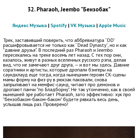
32. Pharaoh, Jeembo "Бензобак"
Яндекс Музыка
|
Spotify
|
VK Музыка
|
Apple Music
Трек, заставивший поверить, что аббревиатура “DD”
расшифровывается не только как “Dead Dynasty”, но и как
"давние друзья". В последний раз Pharaoh и Jeembo
пересекались на треке восемь лет назад. С тех пор они,
казалось, живут в разных вселенных русского рэпа, делая
вид, что не замечают друг друга, — и вот мы здесь. Давние
соратники и артисты, которые дропали бэнгеры на
саундклауд еще тогда, когда нынешним героям СК-сцены
мамы форму на физ-ру в рюкзак паковали, снова
запрыгивают на мемфис-саунд, читают про демонов и
дропают панчи "по Бладборну". Не так утонченно, как в своей
нынешней эре работает Pharaoh, зато эффективно: хук про
"бензобаком-баком-баком" будете рявкать весь день,
услышав лишь раз. Проверено!