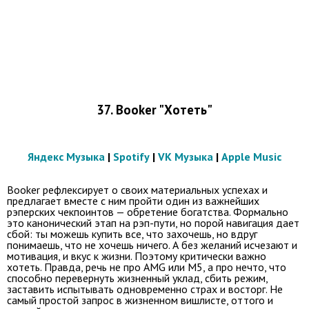
37. Booker "Хотеть"
Яндекс Музыка
|
Spotify
|
VK Музыка
|
Apple Music
Booker рефлексирует о своих материальных успехах и
предлагает вместе с ним пройти один из важнейших
рэперских чекпоинтов — обретение богатства. Формально
это канонический этап на рэп-пути, но порой навигация дает
сбой: ты можешь купить все, что захочешь, но вдруг
понимаешь, что не хочешь ничего. А без желаний исчезают и
мотивация, и вкус к жизни. Поэтому критически важно
хотеть. Правда, речь не про AMG или M5, а про нечто, что
способно перевернуть жизненный уклад, сбить режим,
заставить испытывать одновременно страх и восторг. Не
самый простой запрос в жизненном вишлисте, оттого и