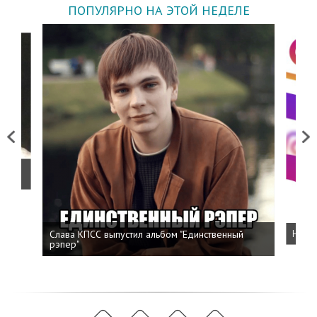
ПОПУЛЯРНО НА ЭТОЙ НЕДЕЛЕ
Previous
Next
о
Слава КПСС выпустил альбом "Единственный
Напис
рэпер"