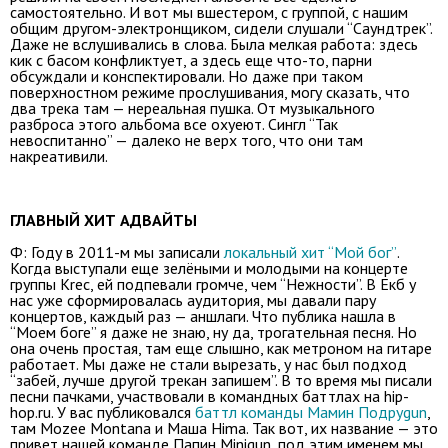
самостоятельно. И вот мы вшестером, с группой, с нашим
общим другом-электронщиком, сидели слушали “Саундтрек”.
Даже не вслушивались в слова. Была мелкая работа: здесь
кик с басом конфликтует, а здесь еще что-то, парни
обсуждали и конспектировали. Но даже при таком
поверхностном режиме прослушивания, могу сказать, что
два трека там — нереальная пушка. От музыкального
разброса этого альбома все охуеют. Сингл “Так
невоспитанно” — далеко не верх того, что они там
накреативили.
ГЛАВНЫЙ ХИТ АДВАЙТЫ
Ф: Году в 2011-м мы записали
локальный хит “Мой бог”
.
Когда выступали еще зелёными и молодыми на концерте
группы Krec, ей подпевали громче, чем “Нежности”. В Екб у
нас уже сформировалась аудитория, мы давали пару
концертов, каждый раз — аншлаги. Что публика нашла в
“Моем боге” я даже не знаю, ну да, трогательная песня. Но
она очень простая, там еще слышно, как метроном на гитаре
работает. Мы даже не стали вырезать, у нас был подход
“забей, лучше другой трекан запишем”. В то время мы писали
песни пачками, участвовали в командных баттлах на hip-
hop.ru. У вас публиковался
баттл команды Мамин Подруgun
,
там Mozee Montana и Маша Hima. Так вот, их название — это
привет нашей команде Папин Minigun, под этим именем мы