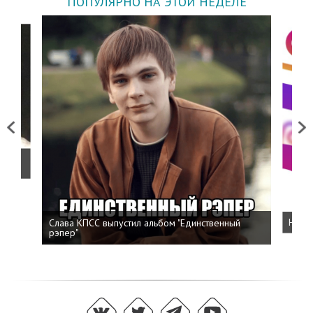
ПОПУЛЯРНО НА ЭТОЙ НЕДЕЛЕ
Previous
Next
о
Слава КПСС выпустил альбом "Единственный
Напис
рэпер"