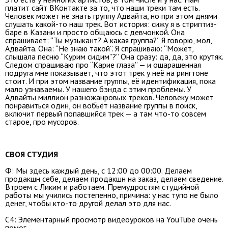
платит сайт ВКонтакте за то, что наши треки там есть.
Человек может не знать группу Адвайта, но при этом днями
слушать какой-то наш трек. Вот история: сижу я в стриптиз-
баре в Казани и просто общаюсь с девчонкой. Она
спрашивает: “Ты музыкант? А какая группа?” Я говорю, мол,
Адвайта. Она: “Не знаю такой”. Я спрашиваю: “Может,
слышала песню “Курим сидим”?” Она сразу: да, да, это крутяк.
Следом спрашиваю про “Карие глаза” — и ошарашенная
подруга мне показывает, что этот трек у неё на рингтоне
стоит. И при этом название группы, её идентификация, пока
мало узнаваемы. У нашего бэнда с этим проблемы. У
Адвайты миллион разножанровых треков. Человеку может
понравиться один, он вобьёт название группы в поиск,
включит первый попавшийся трек — а там что-то совсем
старое, про мусоров.
СВОЯ СТУДИЯ
Ф: Мы здесь каждый день, с 12:00 до 00:00. Делаем
продакшн себе, делаем продакшн на заказ, делаем сведение.
Втроем с Ликим и работаем. Премудростям студийной
работы мы учились постепенно, причина: у нас тупо не было
денег, чтобы кто-то другой делал это для нас.
С4: Элементарный просмотр видеоуроков на YouTube очень
помог.