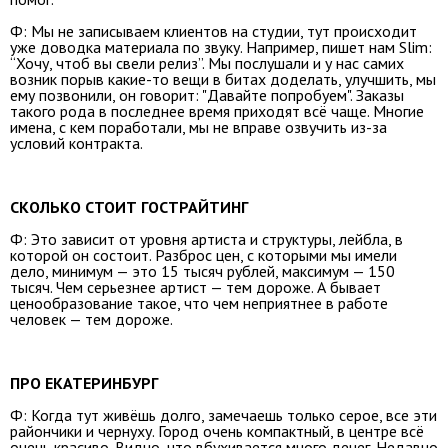
Ф: Мы не записываем клиентов на студии, тут происходит
уже доводка материала по звуку. Например, пишет нам Slim:
“Хочу, чтоб вы свели релиз”. Мы послушали и у нас самих
возник порыв какие-то вещи в битах доделать, улучшить, мы
ему позвонили, он говорит: "Давайте попробуем". Заказы
такого рода в последнее время приходят всё чаще. Многие
имена, с кем поработали, мы не вправе озвучить из-за
условий контракта.
СКОЛЬКО СТОИТ ГОСТРАЙТИНГ
Ф: Это зависит от уровня артиста и структуры, лейбла, в
которой он состоит. Разброс цен, с которыми мы имели
дело, минимум — это 15 тысяч рублей, максимум — 150
тысяч. Чем серьезнее артист — тем дороже. А бывает
ценообразование такое, что чем неприятнее в работе
человек — тем дороже.
ПРО ЕКАТЕРИНБУРГ
Ф: Когда тут живёшь долго, замечаешь только серое, все эти
райончики и чернуху. Город очень компактный, в центре всё
очень красиво. Видно, что вбухивается много денег. Недавно