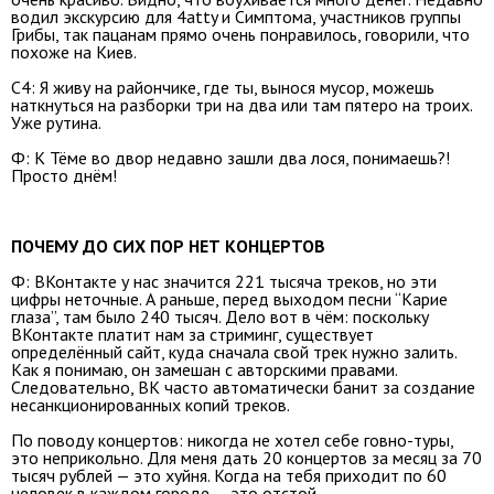
водил экскурсию для 4atty и Симптома, участников группы
Грибы, так пацанам прямо очень понравилось, говорили, что
похоже на Киев.
С4: Я живу на райончике, где ты, вынося мусор, можешь
наткнуться на разборки три на два или там пятеро на троих.
Уже рутина.
Ф: К Тёме во двор недавно зашли два лося, понимаешь?!
Просто днём!
ПОЧЕМУ ДО СИХ ПОР НЕТ КОНЦЕРТОВ
Ф: ВКонтакте у нас значится 221 тысяча треков, но эти
цифры неточные. А раньше, перед выходом песни “Карие
глаза”, там было 240 тысяч. Дело вот в чём: поскольку
ВКонтакте платит нам за стриминг, существует
определённый сайт, куда сначала свой трек нужно залить.
Как я понимаю, он замешан с авторскими правами.
Следовательно, ВК часто автоматически банит за создание
несанкционированных копий треков.
По поводу концертов: никогда не хотел себе говно-туры,
это неприкольно. Для меня дать 20 концертов за месяц за 70
тысяч рублей — это хуйня. Когда на тебя приходит по 60
человек в каждом городе — это отстой.