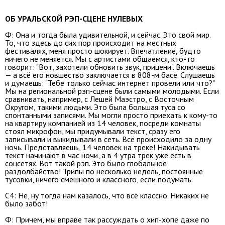
ОБ УРАЛЬСКОЙ РЭП-СЦЕНЕ НУЛЕВЫХ
Ф: Она и тогда была удивительной, и сейчас. Это свой мир.
То, что здесь до сих пор происходит на местных
фестивалях, меня просто шокирует. Впечатление, будто
ничего не меняется. Мы с артистами общаемся, кто-то
говорит: "Вот, захотели обновить звук, прицени". Включаешь
— а всё его новшество заключается в 808-м басе. Слушаешь
и думаешь: "Тебе только сейчас интернет провели или что?"
Мы на региональной рэп-сцене были самыми молодыми. Если
сравнивать, например, с Лешей Маэстро, с Восточным
Округом, такими людьми. Это была большая туса со
спонтанными записями. Мы могли просто приехать к кому-то
на квартиру компанией из 14 человек, посреди комнаты
стоял микрофон, мы придумывали текст, сразу его
записывали и выкидывали в сеть. Всё происходило за одну
ночь. Представляешь, 14 человек на треке! Накидывать
текст начинают в час ночи, а в 4 утра трек уже есть в
соцсетях. Вот такой рэп. Это было глобальное
раздолбайство! Трипы по несколько недель, постоянные
тусовки, ничего смешного и классного, если подумать.
С4: Не, ну тогда нам казалось, что всё классно. Никаких не
было забот!
Ф: Причем, мы вправе так рассуждать о хип-хопе даже по