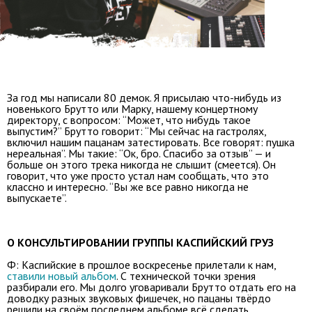
За год мы написали 80 демок. Я присылаю что-нибудь из
новенького Брутто или Марку, нашему концертному
директору, с вопросом: “Может, что нибудь такое
выпустим?” Брутто говорит: “Мы сейчас на гастролях,
включил нашим пацанам затестировать. Все говорят: пушка
нереальная”. Мы такие: “Ок, бро. Спасибо за отзыв” — и
больше он этого трека никогда не слышит (смеется). Он
говорит, что уже просто устал нам сообщать, что это
классно и интересно. “Вы же все равно никогда не
выпускаете”.
О КОНСУЛЬТИРОВАНИИ ГРУППЫ КАСПИЙСКИЙ ГРУЗ
Ф: Каспийские в прошлое воскресенье прилетали к нам,
ставили новый альбом
. С технической точки зрения
разбирали его. Мы долго уговаривали Брутто отдать его на
доводку разных звуковых фишечек, но пацаны твёрдо
решили на своём последнем альбоме всё сделать