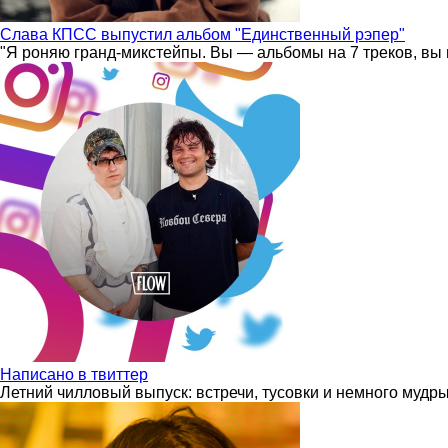
Слава КПСС выпустил альбом "Единственный рэпер"
"Я роняю гранд-микстейпы. Вы — альбомы на 7 треков, вы 
Написано в твиттер
Летний чилловый выпуск: встречи, тусовки и немного мудр