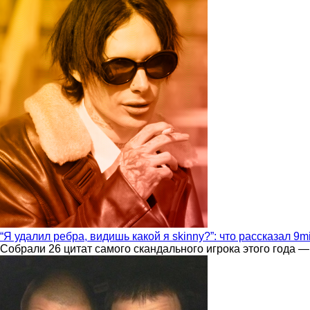
“Я удалил ребра, видишь какой я skinny?”: что рассказал 9m
Собрали 26 цитат самого скандального игрока этого года —