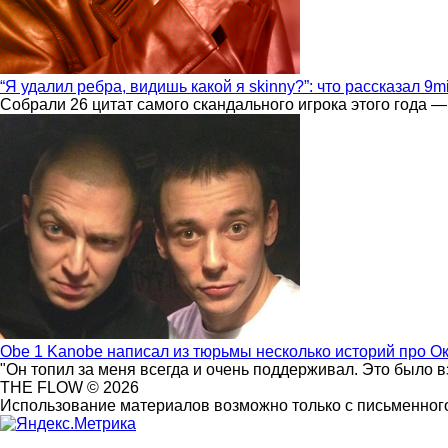
“Я удалил ребра, видишь какой я skinny?”: что рассказал 9m
Собрали 26 цитат самого скандального игрока этого года —
Obe 1 Kanobe написал из тюрьмы несколько историй про О
"Он топил за меня всегда и очень поддерживал. Это было 
THE FLOW © 2026
Использование материалов возможно только с письменного