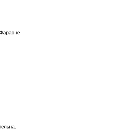
 Фараоне
тельна.