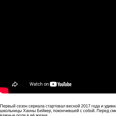
Первый сезон сериала стартовал весной 2017 года и удиви
школьницы Ханны Бейкер, покончившей с собой. Перед сме
важные роли в её жизни.