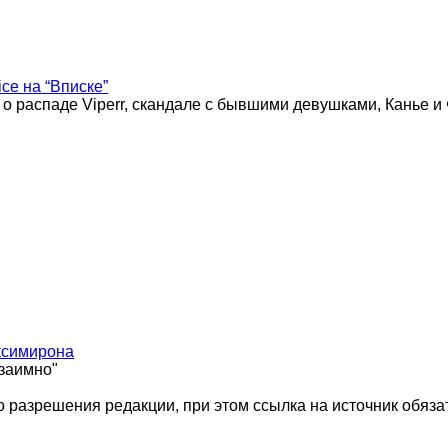
ice на “Вписке”
 о распаде Viperr, скандале с бывшими девушками, Канье и
ксимирона
взаимно"
 разрешения редакции, при этом ссылка на источник обяза