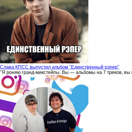
Слава КПСС выпустил альбом "Единственный рэпер"
"Я роняю гранд-микстейпы. Вы — альбомы на 7 треков, вы 