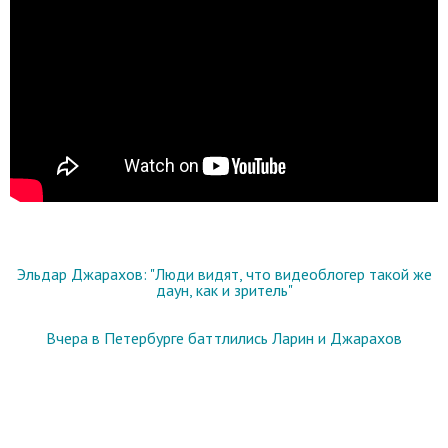
Эльдар Джарахов: "Люди видят, что видеоблогер такой же
даун, как и зритель"
Вчера в Петербурге баттлились Ларин и Джарахов