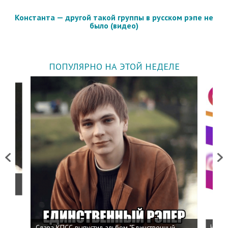
Константа — другой такой группы в русском рэпе не
было (видео)
ПОПУЛЯРНО НА ЭТОЙ НЕДЕЛЕ
Previous
Next
о
Слава КПСС выпустил альбом "Единственный
Напис