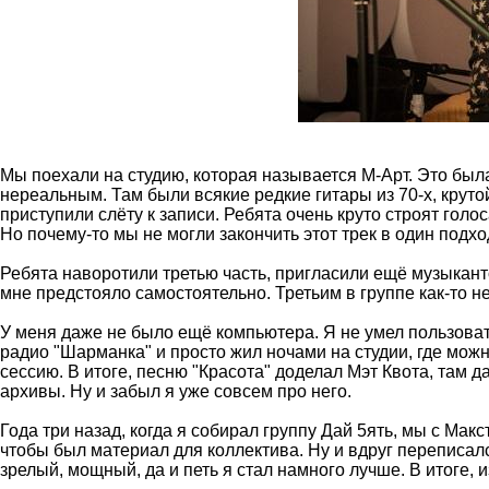
Мы поехали на студию, которая называется М-Арт. Это был
нереальным. Там были всякие редкие гитары из 70-х, круто
приступили слёту к записи. Ребята очень круто строят гол
Но почему-то мы не могли закончить этот трек в один подхо
Ребята наворотили третью часть, пригласили ещё музыканто
мне предстояло самостоятельно. Третьим в группе как-то н
У меня даже не было ещё компьютера. Я не умел пользовать
радио "Шарманка" и просто жил ночами на студии, где можн
сессию. В итоге, песню "Красота" доделал Мэт Квота, там 
архивы. Ну и забыл я уже совсем про него.
Года три назад, когда я собирал группу Дай 5ять, мы с Мак
чтобы был материал для коллектива. Ну и вдруг переписался
зрелый, мощный, да и петь я стал намного лучше. В итоге, 