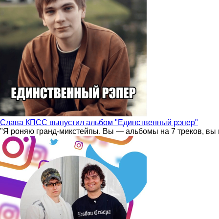
Слава КПСС выпустил альбом "Единственный рэпер"
"Я роняю гранд-микстейпы. Вы — альбомы на 7 треков, вы 