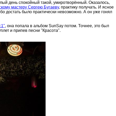
елый день спокойный такой, умиротворённый. Оказалось,
скому мастеру Сергею Бугаеву
, практику получать. И ясное
либо достать было практически невозможно. А он уже гонял
:1"
, она попала в альбом SunSay потом. Точнее, это был
плет и припев песни "Красота".