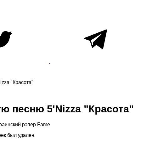
zza "Красота"
 песню 5'Nizza "Красота"
краинский рэпер Fame
ек был удален.