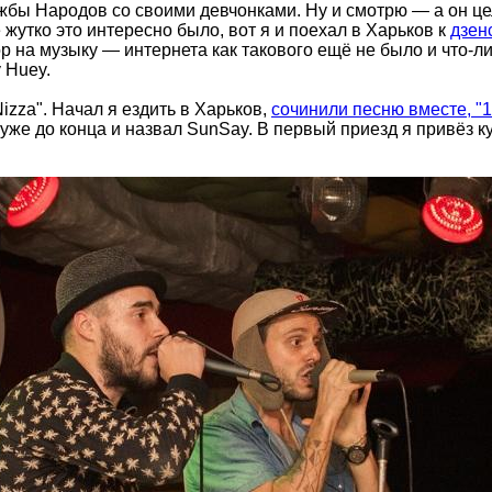
ужбы Народов со своими девчонками. Ну и смотрю — а он ц
 жутко это интересно было, вот я и поехал в Харьков к
дзен
зор на музыку — интернета как такового ещё не было и что-
 Huey.
izza". Начал я ездить в Харьков,
сочинили песню вместе, "1
же до конца и назвал SunSay. В первый приезд я привёз ку