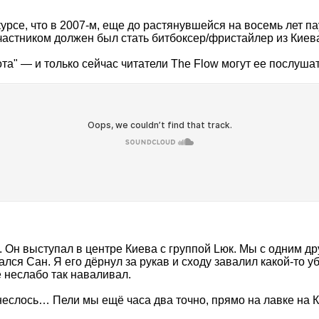
 курсе, что в 2007-м, еще до растянувшейся на восемь лет 
участником должен был стать битбоксер/фристайлер из Киев
та" — и только сейчас читатели The Flow могут ее послушат
 Он выступал в центре Киева с группой Lюк. Мы с одним др
лся Сан. Я его дёрнул за рукав и сходу завалил какой-то уб
е неслабо так наваливал.
онеслось… Пели мы ещё часа два точно, прямо на лавке на 