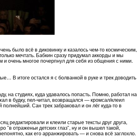
ень было всё в диковинку и казалось чем-то космическим,
 только мечтать. Бабкин сразу придумал аккорды и мы
м и очень многое почерпнул для себя из общения с ними.
ые… В итоге остался я с болванкой в руке и трек доводить
у, на студиях, куда удавалось попасть. Помню, работал на
жал в будку, пел-читал, возвращался — кромсал/клеил
 полнейший. Сан трек забраковал и он лёг куда-то в
есяц редактировали и клеили старые тексты друг друга,
о "в отраженьи детских глаз", ну и он вышел такой,
непонятно, как его арранжировать — и снова всё заглохло.