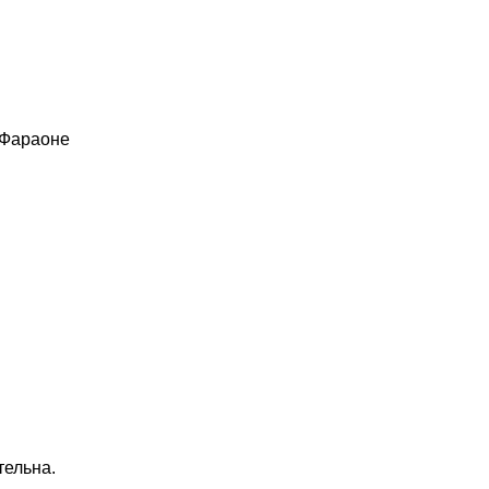
 Фараоне
тельна.