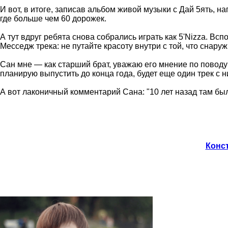
И вот, в итоге, записав альбом живой музыки с Дай 5ять, н
где больше чем 60 дорожек.
А тут вдруг ребята снова собрались играть как 5'Nizza. Всп
Месседж трека: не путайте красоту внутри с той, что снару
Сан мне — как старший брат, уважаю его мнение по поводу 
планирую выпустить до конца года, будет еще один трек с н
А вот лаконичный комментарий Сана: "10 лет назад там был
Конст