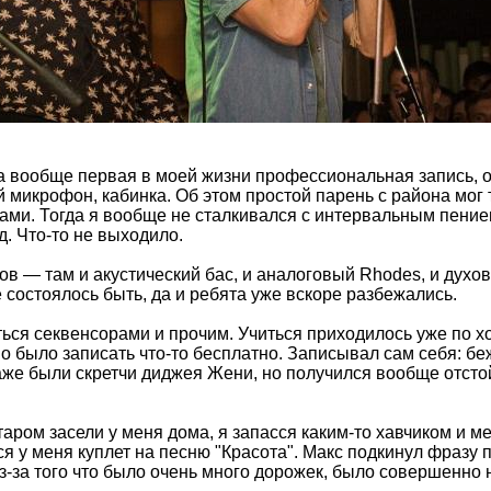
а вообще первая в моей жизни профессиональная запись, оч
й микрофон, кабинка. Об этом простой парень с района мог
осами. Тогда я вообще не сталкивался с интервальным пение
д. Что-то не выходило.
в — там и акустический бас, и аналоговый Rhodes, и духов
е состоялось быть, да и ребята уже вскоре разбежались.
ся секвенсорами и прочим. Учиться приходилось уже по ход
о было записать что-то бесплатно. Записывал сам себя: бе
даже были скретчи диджея Жени, но получился вообще отстой
старом засели у меня дома, я запасся каким-то хавчиком и м
 у меня куплет на песню "Красота". Макс подкинул фразу пр
из-за того что было очень много дорожек, было совершенно 