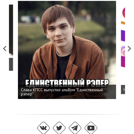
Previous
Next
о
Слава КПСС выпустил альбом "Единственный
Напис
рэпер"