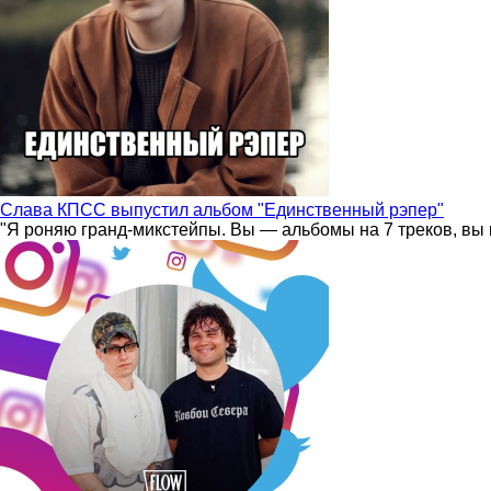
Слава КПСС выпустил альбом "Единственный рэпер"
"Я роняю гранд-микстейпы. Вы — альбомы на 7 треков, вы 