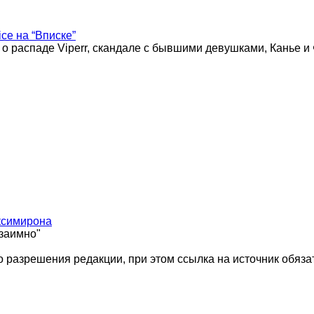
ice на “Вписке”
 о распаде Viperr, скандале с бывшими девушками, Канье и
ксимирона
взаимно"
 разрешения редакции, при этом ссылка на источник обяза