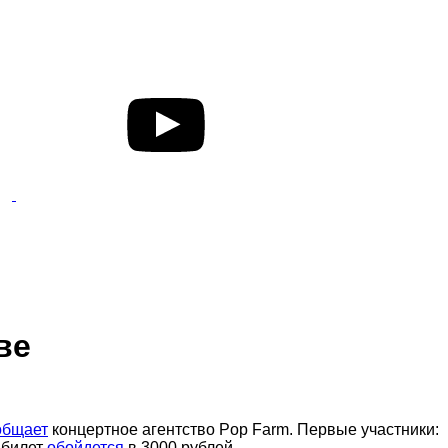
ве
общает
концертное агентство Pop Farm. Первые участники:
 билет
обойдется
в 3000 рублей.