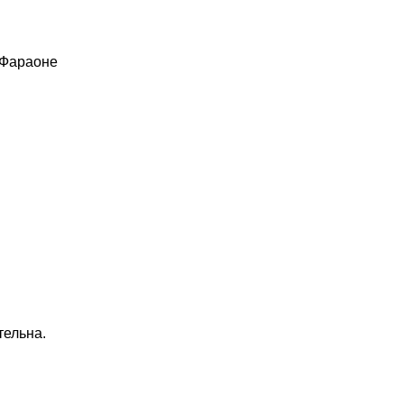
 Фараоне
тельна.