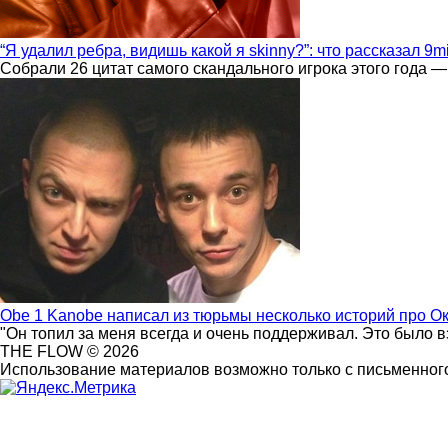
“Я удалил ребра, видишь какой я skinny?”: что рассказал 9m
Собрали 26 цитат самого скандального игрока этого года —
Obe 1 Kanobe написал из тюрьмы несколько историй про О
"Он топил за меня всегда и очень поддерживал. Это было 
THE FLOW © 2026
Использование материалов возможно только с письменного