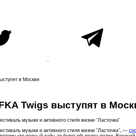
выступят в Москве
 FKA Twigs выступят в Моск
естиваль музыки и активного стиля жизни "Ласточка"
естиваль музыки и активного стиля жизни "Ласточка", —
со
 потому что полный лайн-ап будет объявлен позже. Входной