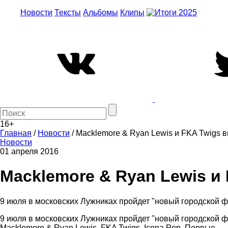
Новости
Тексты
Альбомы
Клипы
16+
Главная
/
Новости
/
Macklemore & Ryan Lewis и FKA Twigs 
Новости
01 апреля 2016
Macklemore & Ryan Lewis и
9 июля в московских Лужниках пройдет "новый городской ф
9 июля в московских Лужниках пройдет "новый городской ф
Macklemore & Ryan Lewis, FKA Twigs, Icona Pop. Первые —