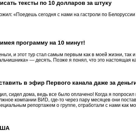
исать тексты по 10 долларов за штуку
ложил: «Поедешь сегодня с нами на гастроли по Белоруссии
 имея программу на 10 минут!
ньги, и этот тур стал самым первым как в моей жизни, так 
льчишника» — десять. Позже я понял, что это настоящая ка
ставить в эфир Первого канала даже за деньг
дил, сидел дома, ведь все было оплачено! Когда я попросил
должное компании ВИD, где-то через пару месяцев они пос
циальным репортажем о группе, отработали с нами как мог
 США