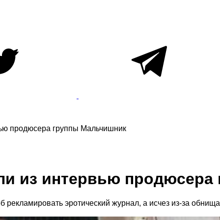
вью продюсера группы Мальчишник
али из интервью продюсера
 рекламировать эротический журнал, а исчез из-за обнищан