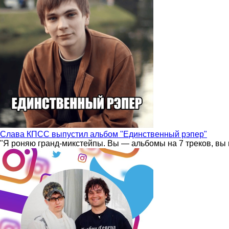
Слава КПСС выпустил альбом "Единственный рэпер"
"Я роняю гранд-микстейпы. Вы — альбомы на 7 треков, вы 