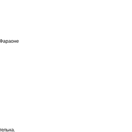
 Фараоне
тельна.