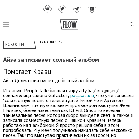
12 ИЮЛЯ 2015
НОВОСТИ
Айза записывает сольный альбом
Помогает Кравц
Айза Долматова пишет дебютный альбом.
Изданию PeopleTalk бывшая супруга Гуфа / ведущая /
совладелица салона Gufactory
рассказала
, что уже записала
"совместную песню с телеведущей Ритой Че и Артемом
Шалимовым, где музыкальным продюсером выступил Женя
Пильцев, более известный как DJ Pill One. Это веселая
танцевальная песня, которая скоро выйдет в свет, а также я
записала совместную песню с Пашкой Кравцем. Теперь
работаю над альбомом. Я просто решила себя в этом
попробовать. И у меня получилось накидать себе несколько
песен. Так что выступаю практически их автором, но