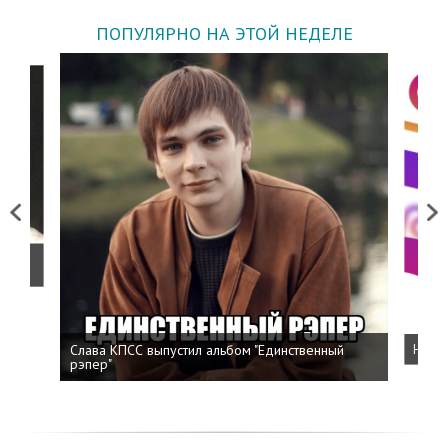
ПОПУЛЯРНО НА ЭТОЙ НЕДЕЛЕ
Previous
Next
о
Слава КПСС выпустил альбом "Единственный
Напис
рэпер"