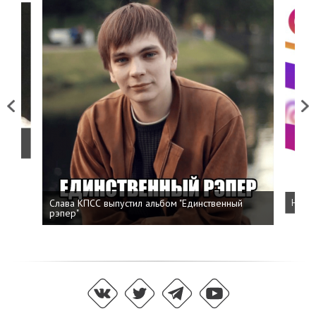
Previous
Next
о
Слава КПСС выпустил альбом "Единственный
Напис
рэпер"