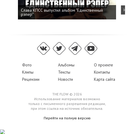
Слава КПСС выпустил альбом "Единственный
Напис
рэпер"
Фото
Альбомы
О проекте
Клипы
Тексты
Контакты
Рецензии
Новости
Карта сайта
THE FLOW © 2026
Использование материалов возможно
только с письменного разрешения редакции,
при этом ссылка на источник обязательна.
Перейти на полную версию