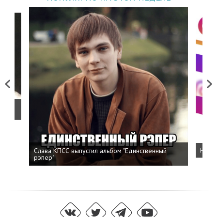
Previous
Next
о
Слава КПСС выпустил альбом "Единственный
Напис
рэпер"