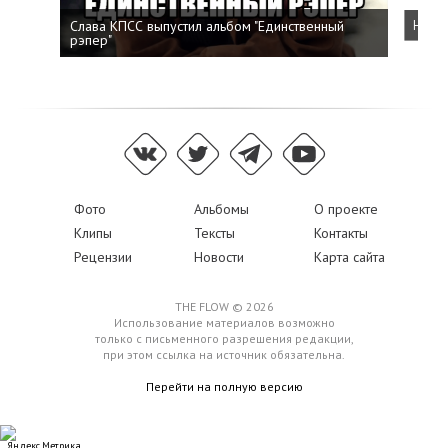
Слава КПСС выпустил альбом "Единственный
Напис
рэпер"
Фото
Альбомы
О проекте
Клипы
Тексты
Контакты
Рецензии
Новости
Карта сайта
THE FLOW © 2026
Использование материалов возможно
только с письменного разрешения редакции,
при этом ссылка на источник обязательна.
Перейти на полную версию