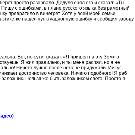
берет просто разорвало. Дедуля снял его и сказал: «Ты,
? Пишу с ошибками, в плане русского языка безграмотный
шку превратило в винегрет. Хотя у всей моей семьи
а этикетке нашел пунктуационную ошибку и сообщил заводу
льна. Бог, по сути, сказал: «Я пришел на эту Землю
вствуешь. Я жил правильно, и ты меня распял, но я не
ниально! Ничего лучше после него не придумали. Иисус
инижает достоинство человека. Ничего подобного! Я раб
его заложник. Нельзя же быть заложником света. Просто я
видео)