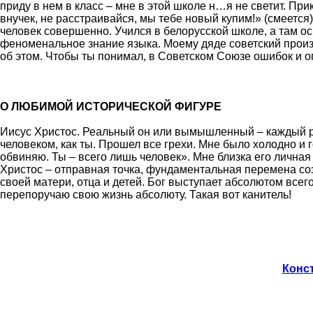
приду в нем в класс – мне в этой школе н…я не светит. При
внучек, не расстраивайся, мы тебе новый купим!» (смеется
человек совершенно. Учился в белорусской школе, а там ос
феноменальное знание языка. Моему дяде советский произ
об этом. Чтобы ты понимал, в Советском Союзе ошибок и оп
О ЛЮБИМОЙ ИСТОРИЧЕСКОЙ ФИГУРЕ
Иисус Христос. Реальный он или вымышленный – каждый реш
человеком, как ты. Прошел все грехи. Мне было холодно и г
обвиняю. Ты – всего лишь человек». Мне близка его личная
Христос – отправная точка, фундаментальная перемена соз
своей матери, отца и детей. Бог выступает абсолютом всего:
перепоручаю свою жизнь абсолюту. Такая вот канитель!
Конст