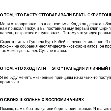
О ТОМ, ЧТО БАСТУ ОТГОВАРИВАЛИ БРАТЬ СКРИПТОН
Меня отговаривали, но я лег костьми. Когда он делал альбо
нам приехал Tricky, и мы поставили ему первый клип Скрип
парень, покраснел и стушевался. Потому что увидел реально
Скриптонит как Гуф или Курт Кобейн – человек-явление. Я
похожи на собрания неопятидесятников-харизматов, он прос
так может до ста лет. Суть не в этом.
О ТОМ, ЧТО УХОД ТАТИ — ЭТО "ТРАГЕДИЯ И ЛИЧНЫЙ
Я не буду менять жизненные принципы из-за чьих-то поступ
проигрыш.
О СВОИХ ШКОЛЬНЫХ ВОСПОМИНАНИЯХ
Помню, нам с братом купили береты одинаковые. Я шагаю в 