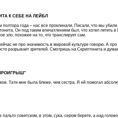
ИТА К СЕБЕ НА ЛЕЙБЛ
м полтора года – нас все проклинали. Писали, что мы убили
тонита. Он под таким впечатлением был, что хотел лететь в
е зло, похожее на то, что транслирует сам.
 сейчас не про значимость в мировой культуре говорю. А п
то разрывает зрителей. Смотришь на Скриптонита и думаешь
 ПРОИГРЫШ"
ков. Тати мне была ближе, чем сестра. Я ей помогал абсол
пальто советском, в этом, сука, сером берете, а над голов