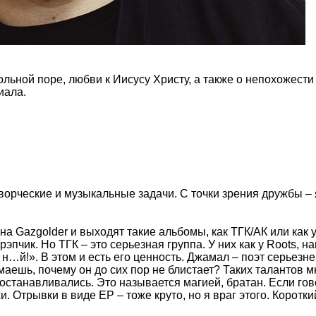
льной поре, любви к Иисусу Христу, а также о непохожести
иала.
творческие и музыкальные задачи. С точки зрения дружбы – я
 на Gazgolder и выходят такие альбомы, как ТГК/АК или как
эпчик. Но ТГК – это серьезная группа. У них как у Roots, на
и н…й!». В этом и есть его ценность. Джамал – поэт серьезн
ешь, почему он до сих пор не блистает? Таких талантов м
останавливались. Это называется магией, братан. Если гов
и. Отрывки в виде EP – тоже круто, но я враг этого. Корот