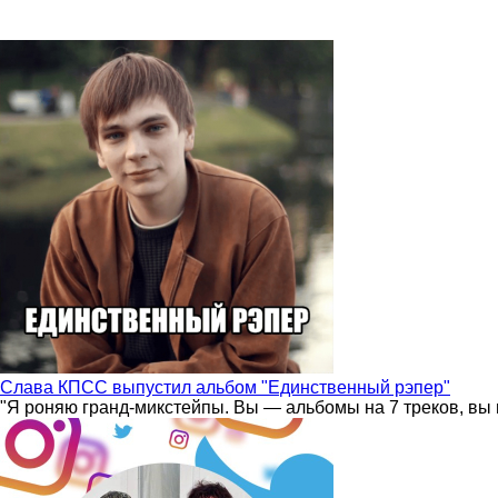
Слава КПСС выпустил альбом "Единственный рэпер"
"Я роняю гранд-микстейпы. Вы — альбомы на 7 треков, вы 