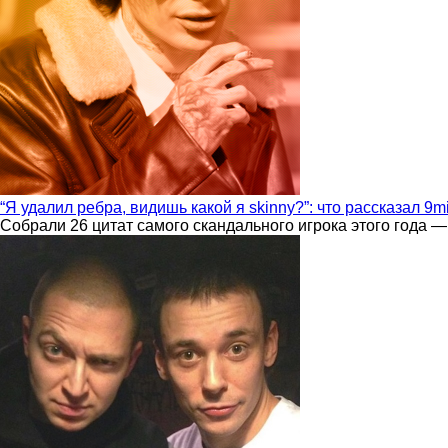
“Я удалил ребра, видишь какой я skinny?”: что рассказал 9m
Собрали 26 цитат самого скандального игрока этого года —