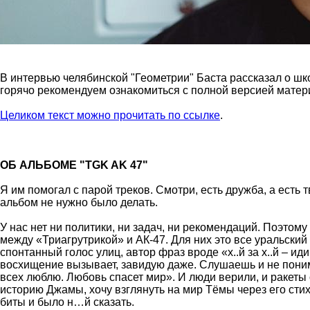
В интервью челябинской "Геометрии" Баста рассказал о шко
горячо рекомендуем ознакомиться с полной версией матер
Целиком текст можно прочитать по ссылке
.
ОБ АЛЬБОМЕ "TGK AK 47"
Я им помогал с парой треков. Смотри, есть дружба, а есть 
альбом не нужно было делать.
У нас нет ни политики, ни задач, ни рекомендаций. Поэтому
между «Триагрутрикой» и АК-47. Для них это все уральский р
спонтанный голос улиц, автор фраз вроде «х..й за х..й – ид
восхищение вызывает, завидую даже. Слушаешь и не понима
всех люблю. Любовь спасет мир». И люди верили, и ракеты 
историю Джамы, хочу взглянуть на мир Тёмы через его стих
биты и было н…й сказать.