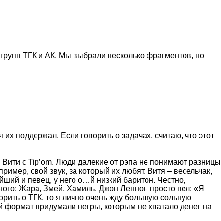
 групп ТГК и АК. Мы выбрали несколько фрагментов, но
 их поддержал. Если говорить о задачах, считаю, что этот
 у Вити с Tip’om. Люди далекие от рэпа не понимают разницы
пример, свой звук, за который их любят. Витя – весельчак,
ейший и певец, у него о…й низкий баритон. Честно,
ного: Жара, Змей, Хамиль. Джон Леннон просто пел: «Я
орить о ТГК, то я лично очень жду большую сольную
кий формат придумали негры, которым не хватало денег на