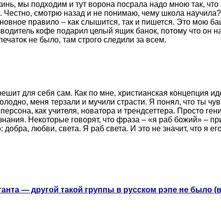
кинь, мы подходим и тут ворона посрала надо мною так, что 
). Честно, смотрю назад и не понимаю, чему школа научила
новное правило – как слышится, так и пишется. Это мою ба
водитель кофе подарил целый ящик банок, потому что он н
ечаток не было, там строго следили за всем.
ит для себя сам. Как по мне, христианская концепция идеа
олодно, меня терзали и мучили страсти. Я понял, что ты чу
 персона, как учителя, новатора и трендсеттера. Просто ге
нания. Некоторые говорят, что фраза – «я раб божий» – пр
 добра, любви, света. Я раб света. И это не значит, что я 
анта — другой такой группы в русском рэпе не было (