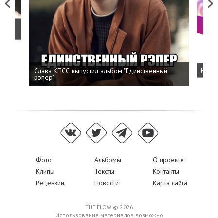
Previous
Next
о
Слава КПСС выпустил альбом "Единственный
Напис
рэпер"
Фото
Альбомы
О проекте
Клипы
Тексты
Контакты
Рецензии
Новости
Карта сайта
THE FLOW © 2026
Использование материалов возможно