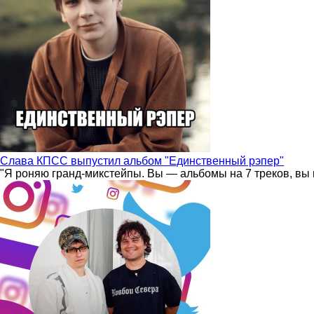
Слава КПСС выпустил альбом "Единственный рэпер"
"Я роняю гранд-микстейпы. Вы — альбомы на 7 треков, вы 