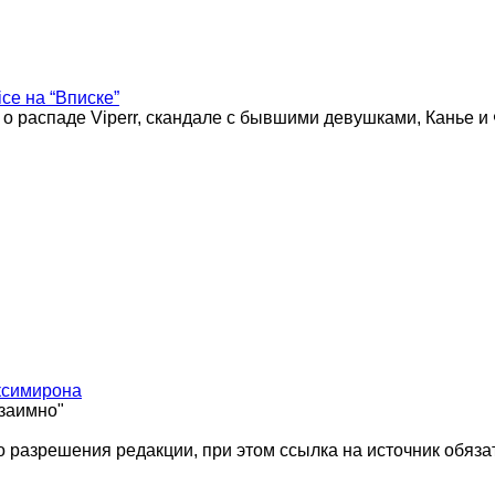
ice на “Вписке”
 о распаде Viperr, скандале с бывшими девушками, Канье и
ксимирона
взаимно"
 разрешения редакции, при этом ссылка на источник обяза