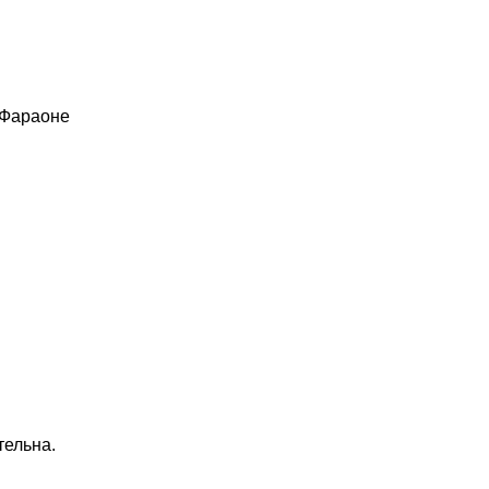
 Фараоне
тельна.