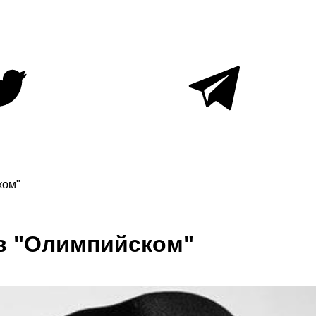
ком"
 в "Олимпийском"