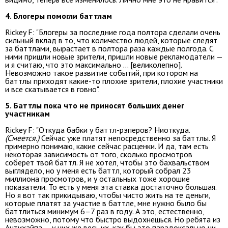
4. Блогеры помогли баттлам
Rickey F: "Блогеры за последние года полтора сделали очень
сильный вклад в то, что количество людей, которые следят
за баттлами, вырастает в полтора раза каждые полгода. С
ними пришли новые зрители, пришли новые рекламодатели —
и я считаю, что это максимально … [великолепно].
Невозможно такое развитие событий, при котором на
баттлы приходят какие-то плохие зрители, плохие участники
и все скатывается в говно".
5. Баттлы пока что не приносят больших денег
участникам
Rickey F: "Откуда бабки у баттл-рэперов? Ниоткуда.
(Смеется.)
Сейчас уже платят непосредственно за баттлы. Я
примерно понимаю, какие сейчас расценки. И да, там есть
некоторая зависимость от того, сколько просмотров
соберет твой баттл. Я не хотел, чтобы это бахвальством
выглядело, но у меня есть баттл, который собрал 23
миллиона просмотров, и у остальных тоже хорошие
показатели. То есть у меня эта ставка достаточно большая.
Но я вот так прикидываю, чтобы чисто жить на те деньги,
которые платят за участие в баттле, мне нужно было бы
баттлиться минимум 6–7 раз в году. А это, естественно,
невозможно, потому что быстро выдохнешься. Но ребята из
Антихайпа — у них же весь их, как бы это парадоксально ни