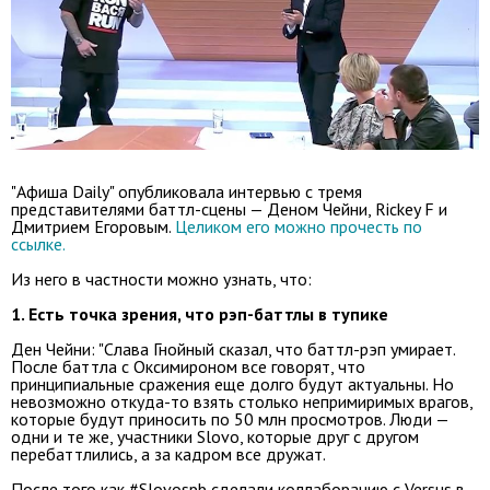
"Афиша Daily" опубликовала интервью с тремя
представителями баттл-сцены — Деном Чейни, Rickey F и
Дмитрием Егоровым.
Целиком его можно прочесть по
ссылке.
Из него в частности можно узнать, что:
1. Есть точка зрения, что рэп-баттлы в тупике
Ден Чейни: "Слава Гнойный сказал, что баттл-рэп умирает.
После баттла с Оксимироном все говорят, что
принципиальные сражения еще долго будут актуальны. Но
невозможно откуда-то взять столько непримиримых врагов,
которые будут приносить по 50 млн просмотров. Люди —
одни и те же, участники Slovo, которые друг с другом
перебаттлились, а за кадром все дружат.
После того как #Slovospb сделали коллаборацию с Versus в