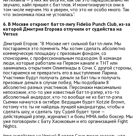
звучало, хайп пришел с баттлов. И монетизируются они в
том числе мерчем. Но я уверен, что это не особо много. Так
что экономика пока не устоялась".
6. В Москве откроют баттл-лигу Fidelio Punch Club, из-за
которой Дмитрия Егорова отлучили от судейства на
Versus
Дмитрий Егоров: "В Москве нет сильной баттл-лиги. Мы
постараемся это поменять. Мы хотим сделать абсолютно
коммерческую площадку с призовым фондом, со
спонсорами, с профессиональным подходом. В команде
люди, которые работали на Первом канале и ТНТ или
занимались открытием Олимпиады в Сочи. С другой стороны,
постараемся не превратить его в выступление Ларина.
Участники будут получать деньги за баттлы и получать
призовые деньги в случае побед. Мы подобрали 8
абсолютно разных участников. Персонажи максимально
непохожие, кто-то уже известный баттл-рэпер, кто-то
абсолютный андердог, кто-то вообще не из баттл-рэпа.
Съемки начнутся в октябре. Ведущим будет Kotzie Brown,
потому что ты не найдешь лучшей кандидатуры, чтобы и
сделать шоу, и сделать тру. Судей будет трое —
действующий рэпер, журналист и боец ММА либо боксер. Мы
уже поговорили с Бату Хасиковым и его организацией Fight
Nights.
(про судейство на Versus) Я хотел Сане лично сказать, что