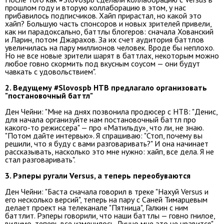
прошлом году и вторую коллаборацию в этом, у нас
прибавилось подписчиков. Хайп прирастал, но какой это
хайп? Большую часть спонсоров и новых зрителей привели,
как ни парадоксально, баттлы блогеров: сначала Хованский
и Ларин, потом Джарахов. За их счет аудитория баттлов
увеличилась на пару миллионов человек. Вроде бы неплохо.
Но не все новые зрители шарят в баттлах, некоторым можно
любое говно скормить под вкусным соусом — они будут
чавкать с удовольствием".
2. Ведущему #Slovospb НТВ предлагало организовать
"постановочный баттл"
Ден Чейни: "Мне на днях позвонила продюсер с НТВ: "Денис,
для начала организуйте нам постановочный баттл про
какого-то режиссера" — про «Матильду», что ли, не знаю.
"Потом дайте интервью». Я спрашиваю: "Стоп, почему вы
решили, что я буду с вами разговаривать?" И она начинает
рассказывать, насколько это мне нужно: хайп, все дела. Я не
стал разговаривать".
3. Рэперы ругали Versus, а теперь переобуваются
Ден Чейни: "Баста сначала говорил в треке "Нахуй Versus и
его несколько версий", теперь на пару с Саней Тимарцевым
делает проект на телеканале "Пятница", Галкин с ним
баттлит. Рэперы говорили, что наши баттлы — говно гнилое,
видимо, теперь все изменилось. Лично мне это не нравится
".