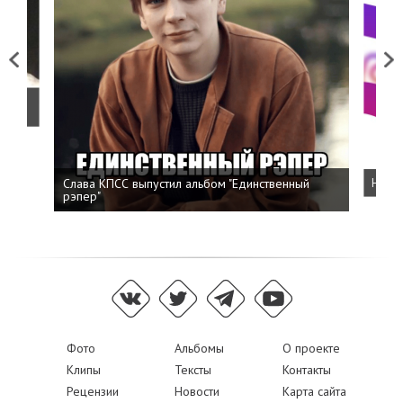
Previous
Next
о
Слава КПСС выпустил альбом "Единственный
Напис
рэпер"
Фото
Альбомы
О проекте
Клипы
Тексты
Контакты
Рецензии
Новости
Карта сайта