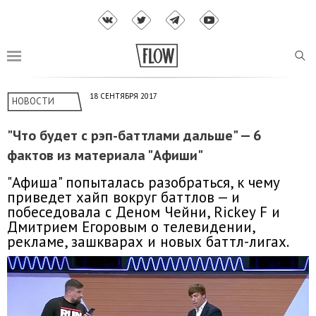
18 СЕНТЯБРЯ 2017
НОВОСТИ
"Что будет с рэп-баттлами дальше" — 6
фактов из материала "Афиши"
"Афиша" попыталась разобраться, к чему
приведет хайп вокруг баттлов — и
побеседовала с Деном Чейни, Rickey F и
Дмитрием Егоровым о телевидении,
рекламе, зашкварах и новых баттл-лигах.