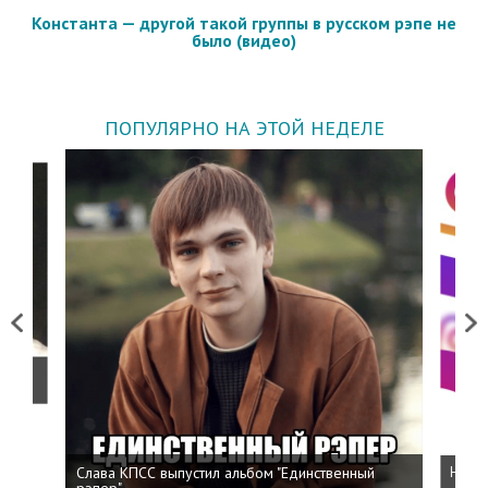
Константа — другой такой группы в русском рэпе не
было (видео)
ПОПУЛЯРНО НА ЭТОЙ НЕДЕЛЕ
Previous
Next
о
Слава КПСС выпустил альбом "Единственный
Напис
рэпер"