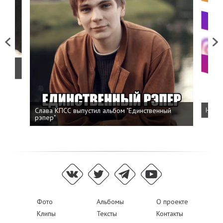
Previous
Next
о
Слава КПСС выпустил альбом "Единственный
Напис
рэпер"
Фото
Альбомы
О проекте
Клипы
Тексты
Контакты