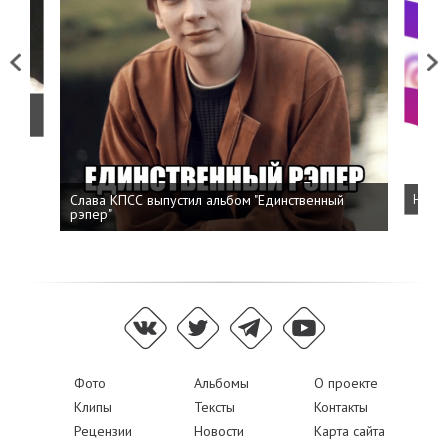
Previous
Next
о
Слава КПСС выпустил альбом "Единственный
Напис
рэпер"
Фото
Альбомы
О проекте
Клипы
Тексты
Контакты
Рецензии
Новости
Карта сайта