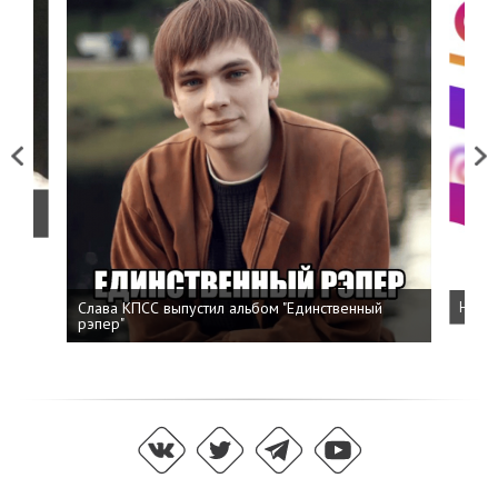
Previous
Next
о
Слава КПСС выпустил альбом "Единственный
Напис
рэпер"