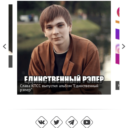
Previous
Next
о
Слава КПСС выпустил альбом "Единственный
Напис
рэпер"