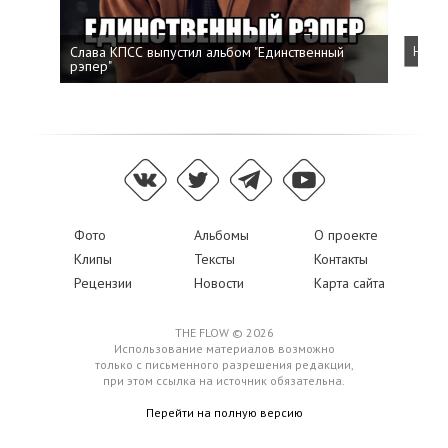
Слава КПСС выпустил альбом "Единственный
Напис
рэпер"
Фото
Альбомы
О проекте
Клипы
Тексты
Контакты
Рецензии
Новости
Карта сайта
THE FLOW © 2026
Использование материалов возможно
только с письменного разрешения редакции,
при этом ссылка на источник обязательна.
Перейти на полную версию