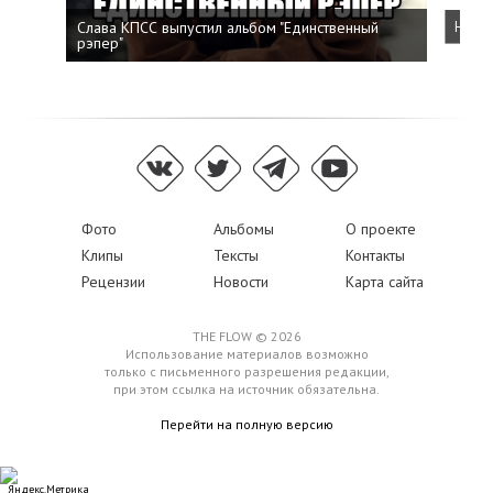
Слава КПСС выпустил альбом "Единственный
Напис
рэпер"
Фото
Альбомы
О проекте
Клипы
Тексты
Контакты
Рецензии
Новости
Карта сайта
THE FLOW © 2026
Использование материалов возможно
только с письменного разрешения редакции,
при этом ссылка на источник обязательна.
Перейти на полную версию