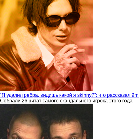
“Я удалил ребра, видишь какой я skinny?”: что рассказал 9m
Собрали 26 цитат самого скандального игрока этого года —