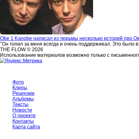
Obe 1 Kanobe написал из тюрьмы несколько историй про О
"Он топил за меня всегда и очень поддерживал. Это было 
THE FLOW © 2026
Использование материалов возможно только с письменного
Фото
Клипы
Рецензии
Альбомы
Тексты
Новости
О проекте
Контакты
Карта сайта