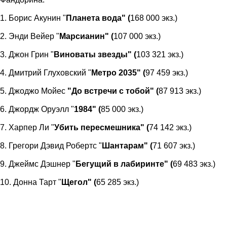
1. Борис Акунин "
Планета вода" (
168 000 экз.)
2. Энди Вейер "
Марсианин" (
107 000 экз.)
3. Джон Грин "
Виноваты звезды" (
103 321 экз.)
4. Дмитрий Глуховский "
Метро 2035" (
97 459 экз.)
5. Джоджо Мойес
"До встречи с тобой" (
87 913 экз.)
6. Джордж Оруэлл "
1984" (
85 000 экз.)
7. Харпер Ли "
Убить пересмешника" (
74 142 экз.)
8. Грегори Дэвид Робертс "
Шантарам" (
71 607 экз.)
9. Джеймс Дэшнер "
Бегущий в лабиринте" (
69 483 экз.)
10. Донна Тарт "
Щегол" (
65 285 экз.)