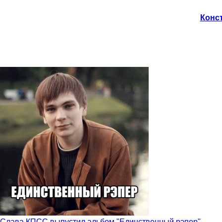
Конст
Слава КПСС выпустил альбом "Единственный рэпер"