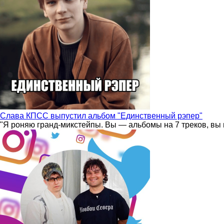
Слава КПСС выпустил альбом "Единственный рэпер"
"Я роняю гранд-микстейпы. Вы — альбомы на 7 треков, вы 