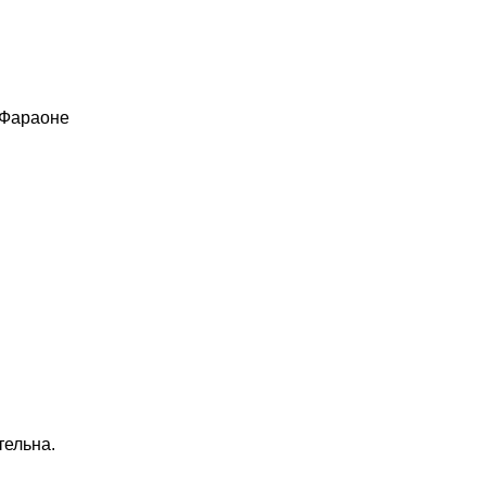
 Фараоне
тельна.