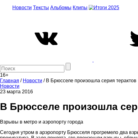
Новости
Тексты
Альбомы
Клипы
16+
Главная
/
Новости
/
В Брюсселе произошла серия терактов
Новости
23 марта 2016
В Брюсселе произошла сер
Взрывы в метро и аэропорту города
Сегодня утром в арэропорту Брюсселя прогремело два вз
прокуратура. В зале прилета, где произошли взрывы, обру