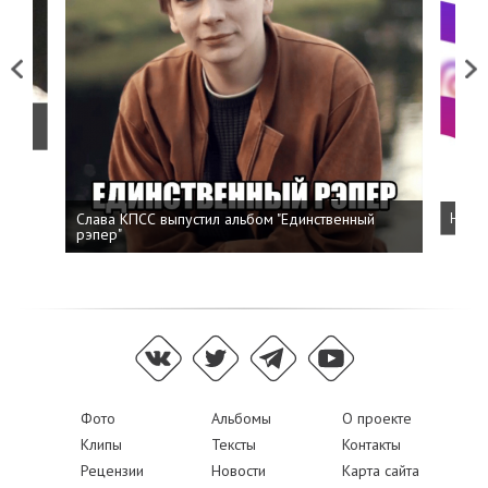
Previous
Next
о
Слава КПСС выпустил альбом "Единственный
Напис
рэпер"
Фото
Альбомы
О проекте
Клипы
Тексты
Контакты
Рецензии
Новости
Карта сайта