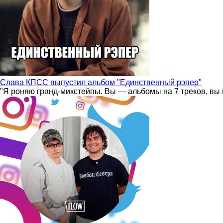
Слава КПСС выпустил альбом "Единственный рэпер"
"Я роняю гранд-микстейпы. Вы — альбомы на 7 треков, вы 