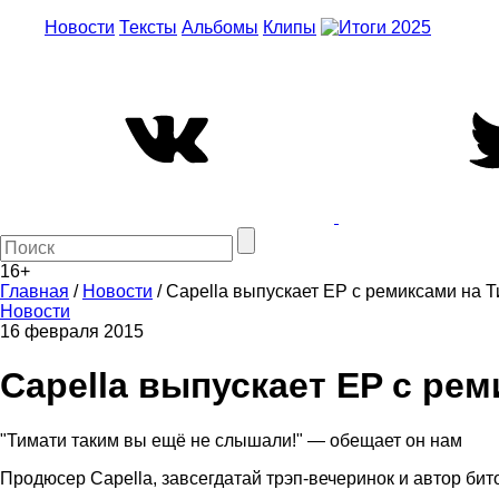
Новости
Тексты
Альбомы
Клипы
16+
Главная
/
Новости
/
Capella выпускает EP с ремиксами на 
Новости
16 февраля 2015
Capella выпускает EP с ре
"Тимати таким вы ещё не слышали!" — обещает он нам
Продюсер Capella, завсегдатай трэп-вечеринок и автор бит