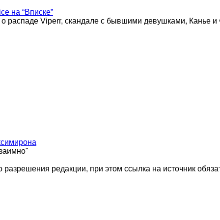
ice на “Вписке”
 о распаде Viperr, скандале с бывшими девушками, Канье и
ксимирона
взаимно"
 разрешения редакции, при этом ссылка на источник обяза