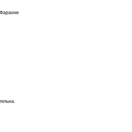
 Фараоне
тельна.