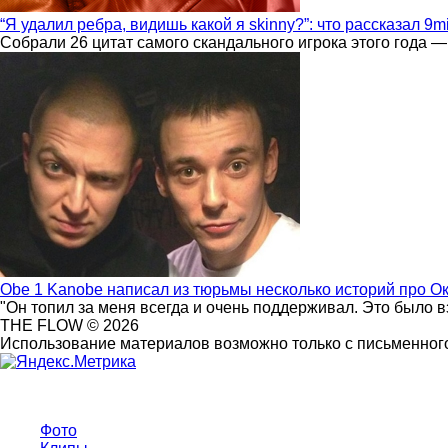
“Я удалил ребра, видишь какой я skinny?”: что рассказал 9m
Собрали 26 цитат самого скандального игрока этого года —
Obe 1 Kanobe написал из тюрьмы несколько историй про О
"Он топил за меня всегда и очень поддерживал. Это было 
THE FLOW © 2026
Использование материалов возможно только с письменного
Фото