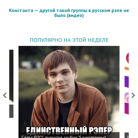
Константа — другой такой группы в русском рэпе не
было (видео)
ПОПУЛЯРНО НА ЭТОЙ НЕДЕЛЕ
Previous
Next
о
Слава КПСС выпустил альбом "Единственный
Напис