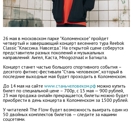
26 мая в московском парке "Коломенское" пройдет
четвертый и завершающий концерт весеннего тура
Reebok
Classic "
Классика. Навсегда.".
На открытой сцене соберутся
представители разных поколений и музыкальных
направлений: Аигел
, Каста, Mnogoznaal и Батишта.
Концерт станет частью большого спортивного события –
десятого фитнес-фестиваля "Стань человеком", который в
последние выходные мая будет проходить в Коломенском.
До 14 мая на сайте
www
.станьчеловеком.рф
можно купить
билет по специальной цене – 700р, с 15 мая — 900 рублей,
23 мая продажа онлайн прекращается, билеты можно будет
приобрести в день концерта в Коломенском за 1500 рублей.
У читателей The Flow будет возможность выиграть один из
50 двойных комплектов билетов — следите за нашими
соцсетями.