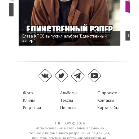
о
Слава КПСС выпустил альбом "Единственный
Напис
рэпер"
Фото
Альбомы
О проекте
Клипы
Тексты
Контакты
Рецензии
Новости
Карта сайта
THE FLOW © 2026
Использование материалов возможно
только с письменного разрешения редакции,
при этом ссылка на источник обязательна.