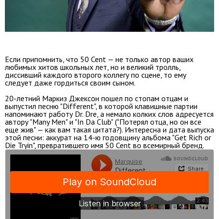
Если припомнить, что 50 Cent — не только автор ваших
любимых хитов школьных лет, но и великий тролль,
диссивший каждого второго коллегу по сцене, то ему
следует даже гордиться своим сыном.
20-летний Маркиз Джексон пошел по стопам отцам и
выпустил песню "Different", в которой клавишные партии
напоминают работу Dr. Dre, а немало колких слов адресуется
автору "Many Men" и "In Da Club" ("Потерял отца, но он все
еще жив" — как вам такая цитата?). Интересна и дата выпуска
этой песни: аккурат на 14-ю годовщину альбома "Get Rich or
Die Tryin", превратившего имя 50 Cent во всемирный бренд.