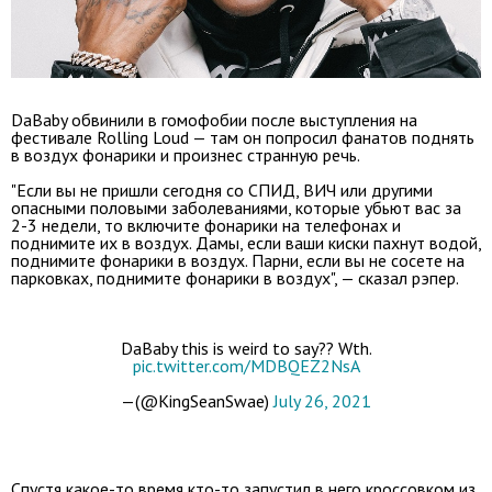
DaBaby обвинили в гомофобии после выступления на
фестивале Rolling Loud — там он попросил фанатов поднять
в воздух фонарики и произнес странную речь.
"Если вы не пришли сегодня со СПИД, ВИЧ или другими
опасными половыми заболеваниями, которые убьют вас за
2-3 недели, то включите фонарики на телефонах и
поднимите их в воздух. Дамы, если ваши киски пахнут водой,
поднимите фонарики в воздух. Парни, если вы не сосете на
парковках, поднимите фонарики в воздух", — сказал рэпер.
DaBaby this is weird to say?? Wth.
pic.twitter.com/MDBQEZ2NsA
—(@KingSeanSwae)
July 26, 2021
Спустя какое-то время кто-то запустил в него кроссовком из