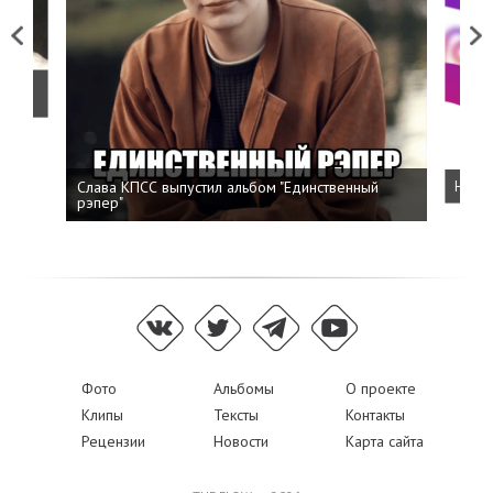
Previous
Next
о
Слава КПСС выпустил альбом "Единственный
Напис
рэпер"
Фото
Альбомы
О проекте
Клипы
Тексты
Контакты
Рецензии
Новости
Карта сайта