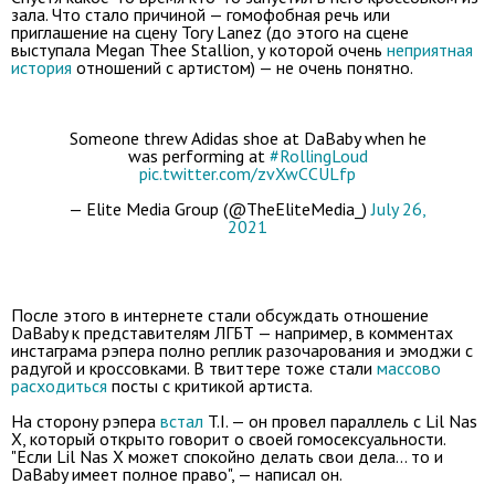
зала. Что стало причиной — гомофобная речь или
приглашение на сцену Tory Lanez (до этого на сцене
выступала Megan Thee Stallion, у которой очень
неприятная
история
отношений с артистом) — не очень понятно.
Someone threw Adidas shoe at DaBaby when he
was performing at
#RollingLoud
pic.twitter.com/zvXwCCULfp
— Elite Media Group (@TheEliteMedia_)
July 26,
2021
После этого в интернете стали обсуждать отношение
DaBaby к представителям ЛГБТ — например, в комментах
инстаграма рэпера полно реплик разочарования и эмоджи с
радугой и кроссовками. В твиттере тоже стали
массово
расходиться
посты с критикой артиста.
На сторону рэпера
встал
T.I. — он провел параллель с Lil Nas
X, который открыто говорит о своей гомосексуальности.
"Если Lil Nas X может спокойно делать свои дела... то и
DaBaby имеет полное право", — написал он.