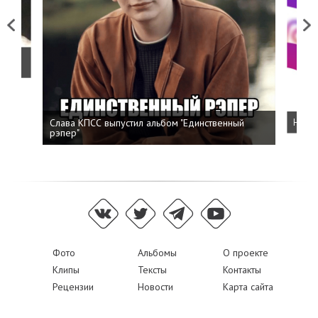
Previous
Next
о
Слава КПСС выпустил альбом "Единственный
Напис
рэпер"
Фото
Альбомы
О проекте
Клипы
Тексты
Контакты
Рецензии
Новости
Карта сайта