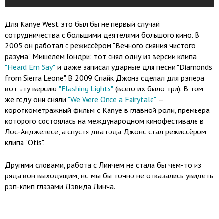
Для Kanye West это был бы не первый случай
сотрудничества с большими деятелями большого кино. В
2005 он работал с режиссёром "Вечного сияния чистого
разума" Мишелем Гондри: тот снял одну из версии клипа
"Heard Em Say"
и даже записал ударные для песни "Diamonds
from Sierra Leone". В 2009 Спайк Джонз сделал для рэпера
вот эту версию
"Flashing Lights"
(всего их было три). В том
же году они сняли
"We Were Once a Fairytale"
—
короткометражный фильм с Kanye в главной роли, премьера
которого состоялась на международном кинофестивале в
Лос-Анджелесе, а спустя два года Джонс стал режиссёром
клипа "Otis".
Другими словами, работа с Линчем не стала бы чем-то из
ряда вон выходящим, но мы бы точно не отказались увидеть
рэп-клип глазами Дэвида Линча.