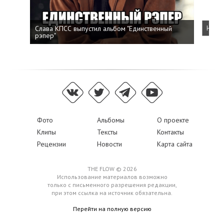
Слава КПСС выпустил альбом "Единственный
Напис
рэпер"
Фото
Альбомы
О проекте
Клипы
Тексты
Контакты
Рецензии
Новости
Карта сайта
THE FLOW © 2026
Использование материалов возможно
только с письменного разрешения редакции,
при этом ссылка на источник обязательна.
Перейти на полную версию