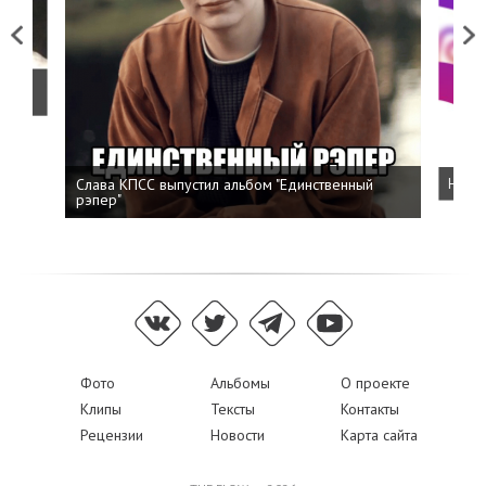
Previous
Next
о
Слава КПСС выпустил альбом "Единственный
Напис
рэпер"
Фото
Альбомы
О проекте
Клипы
Тексты
Контакты
Рецензии
Новости
Карта сайта