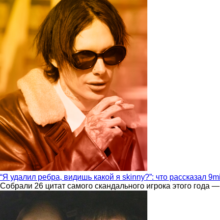
“Я удалил ребра, видишь какой я skinny?”: что рассказал 9m
Собрали 26 цитат самого скандального игрока этого года —