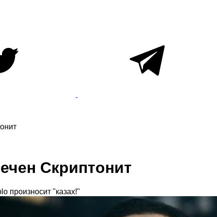
тонит
мечен Скриптонит
lo произносит "казах!"