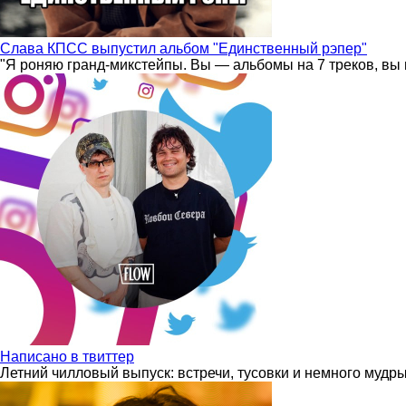
Слава КПСС выпустил альбом "Единственный рэпер"
"Я роняю гранд-микстейпы. Вы — альбомы на 7 треков, вы 
Написано в твиттер
Летний чилловый выпуск: встречи, тусовки и немного мудр