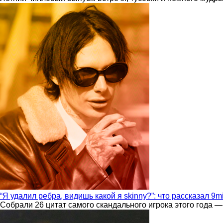
“Я удалил ребра, видишь какой я skinny?”: что рассказал 9m
Собрали 26 цитат самого скандального игрока этого года —