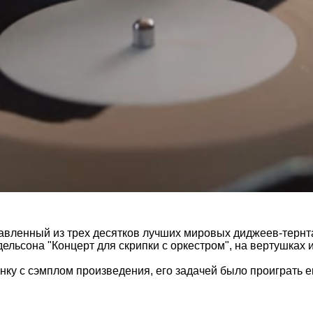
составленный из трех десятков лучших мировых диджеев-тер
льсона "Концерт для скрипки с оркестром", на вертушках 
ку с сэмплом произведения, его задачей было проиграть ег