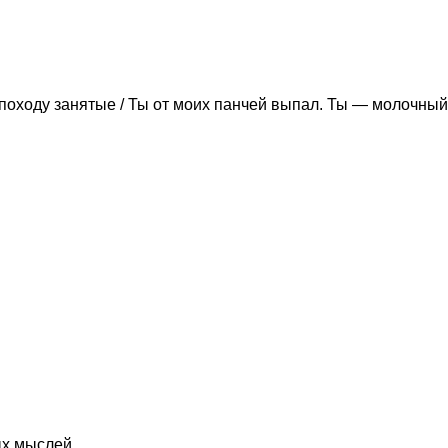
походу занятые / Ты от моих панчей выпал. Ты — молочный
ых мыслей