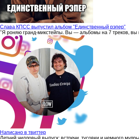
Слава КПСС выпустил альбом "Единственный рэпер"
"Я роняю гранд-микстейпы. Вы — альбомы на 7 треков, вы 
Написано в твиттер
Летний чилловый выпуск: встречи, тусовки и немного мудр