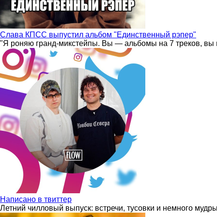
Слава КПСС выпустил альбом "Единственный рэпер"
"Я роняю гранд-микстейпы. Вы — альбомы на 7 треков, вы 
Написано в твиттер
Летний чилловый выпуск: встречи, тусовки и немного мудр