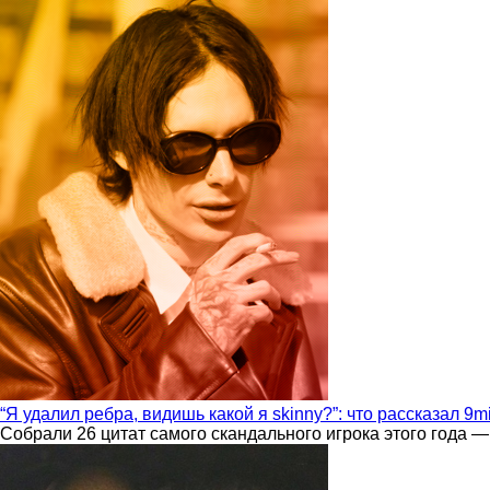
“Я удалил ребра, видишь какой я skinny?”: что рассказал 9m
Собрали 26 цитат самого скандального игрока этого года —