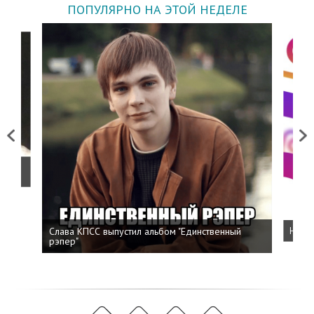
ПОПУЛЯРНО НА ЭТОЙ НЕДЕЛЕ
Previous
Next
о
Слава КПСС выпустил альбом "Единственный
Напис
рэпер"