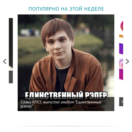
ПОПУЛЯРНО НА ЭТОЙ НЕДЕЛЕ
Previous
Next
о
Слава КПСС выпустил альбом "Единственный
Напис
рэпер"